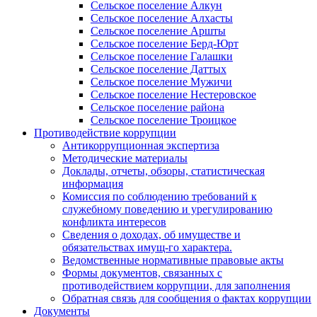
Сельское поселение Алкун
Сельское поселение Алхасты
Сельское поселение Аршты
Сельское поселение Берд-Юрт
Сельское поселение Галашки
Сельское поселение Даттых
Сельское поселение Мужичи
Сельское поселение Нестеровское
Сельское поселение района
Сельское поселение Троицкое
Противодействие коррупции
Антикоррупционная экспертиза
Методические материалы
Доклады, отчеты, обзоры, статистическая
информация
Комиссия по соблюдению требований к
служебному поведению и урегулированию
конфликта интересов
Сведения о доходах, об имуществе и
обязательствах имущ-го характера.
Ведомственные нормативные правовые акты
Формы документов, связанных с
противодействием коррупции, для заполнения
Обратная связь для сообщения о фактах коррупции
Документы