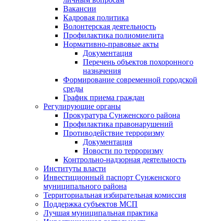
Вакансии
Кадровая политика
Волонтерская деятельность
Профилактика полиомиелита
Нормативно-правовые акты
Документация
Перечень объектов похоронного
назначения
Формирование современной городской
среды
График приема граждан
Регулирующие органы
Прокуратура Сунженского района
Профилактика правонарушений
Противодействие терроризму
Документация
Новости по терроризму
Контрольно-надзорная деятельность
Институты власти
Инвестиционный паспорт Сунженского
муниципального района
Территориальная избирательная комиссия
Поддержка субъектов МСП
Лучшая муниципальная практика