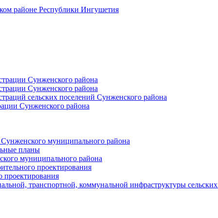
ском районе Республики Ингушетия
страции Сунженского района
страции Сунженского района
траций сельских поселений Сунженского района
рации Сунженского района
й Сунженского муниципального района
льные планы
ского муниципального района
оительного проектирования
о проектирования
альной, транспортной, коммунальной инфраструктуры сельски