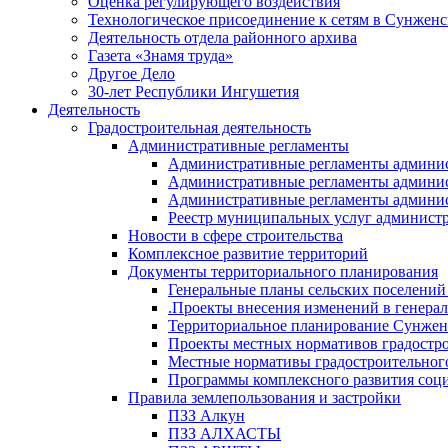
Оценка регулирующего воздействия
Технологическое присоединение к сетям в Сунжен
Деятельность отдела районного архива
Газета «Знамя труда»
Другое Дело
30-лет Республики Ингушетия
Деятельность
Градостроительная деятельность
Административные регламенты
Административные регламенты админи
Административные регламенты админи
Административные регламенты админис
Реестр муниципальных услуг админист
Новости в сфере строительства
Комплексное развитие территорий
Документы территориального планирования
Генеральные планы сельских поселени
.Проекты внесения изменений в генера
Территориальное планирование Сунжен
Проекты местных нормативов градостр
Местные нормативы градостроительног
Программы комплексного развития соци
Правила землепользования и застройки
ПЗЗ Алкун
ПЗЗ АЛХАСТЫ