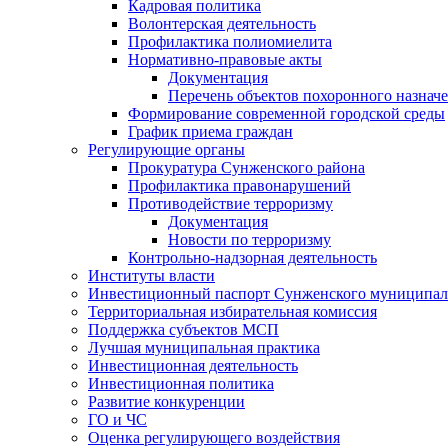
Кадровая политика
Волонтерская деятельность
Профилактика полиомиелита
Нормативно-правовые акты
Документация
Перечень объектов похоронного назнач
Формирование современной городской среды
График приема граждан
Регулирующие органы
Прокуратура Сунженского района
Профилактика правонарушений
Противодействие терроризму
Документация
Новости по терроризму
Контрольно-надзорная деятельность
Институты власти
Инвестиционный паспорт Сунженского муниципал
Территориальная избирательная комиссия
Поддержка субъектов МСП
Лучшая муниципальная практика
Инвестиционная деятельность
Инвестиционная политика
Развитие конкуренции
ГО и ЧС
Оценка регулирующего воздействия