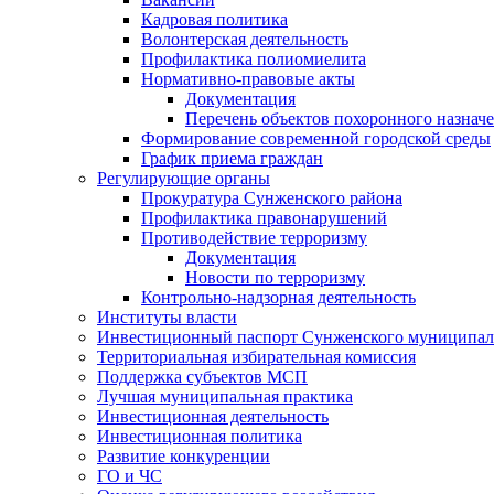
Кадровая политика
Волонтерская деятельность
Профилактика полиомиелита
Нормативно-правовые акты
Документация
Перечень объектов похоронного назнач
Формирование современной городской среды
График приема граждан
Регулирующие органы
Прокуратура Сунженского района
Профилактика правонарушений
Противодействие терроризму
Документация
Новости по терроризму
Контрольно-надзорная деятельность
Институты власти
Инвестиционный паспорт Сунженского муниципал
Территориальная избирательная комиссия
Поддержка субъектов МСП
Лучшая муниципальная практика
Инвестиционная деятельность
Инвестиционная политика
Развитие конкуренции
ГО и ЧС