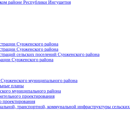
ском районе Республики Ингушетия
страции Сунженского района
страции Сунженского района
траций сельских поселений Сунженского района
рации Сунженского района
й Сунженского муниципального района
льные планы
ского муниципального района
оительного проектирования
о проектирования
альной, транспортной, коммунальной инфраструктуры сельски