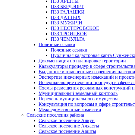
ПЗЗ АРШТЫ
ПЗЗ БЕРД-ЮРТ
ПЗЗ ГАЛАШКИ
ПЗЗ ДАТТЫХ
ПЗЗ МУЖИЧИ
ПЗЗ НЕСТЕРОВСКОЕ
ПЗЗ ТРОИЦКОЕ
ПЗЗ ЧЕМУЛЬГА
Полезные ссылки
Полезные ссылки
Публичная кадастровая карта Сунженск
Документация по планировке территории
Калькуляторы процедур в сфере строительств
Выданные и отмененные разрешения на строи
Экспертиза инженерных изысканий и проект
Исчерпывающие перечни процедур в сфере ст
Схемы размещения рекламных конструкций н
Муниципальный земельный контроль
Перечень муниципального имущества
Консультация по вопросам в сфере строительс
Межведомственные комиссии
Сельские поселения района
Сельское поселение Алкун
Сельское поселение Алхасты
Сельское поселение Аршты