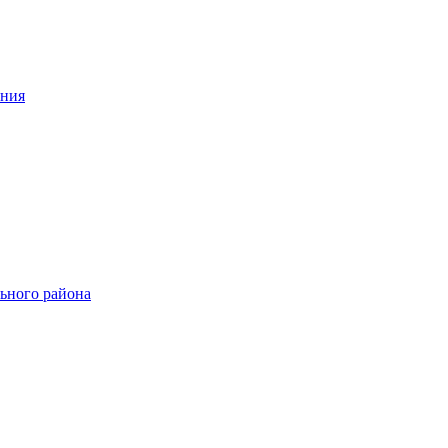
ения
ьного района