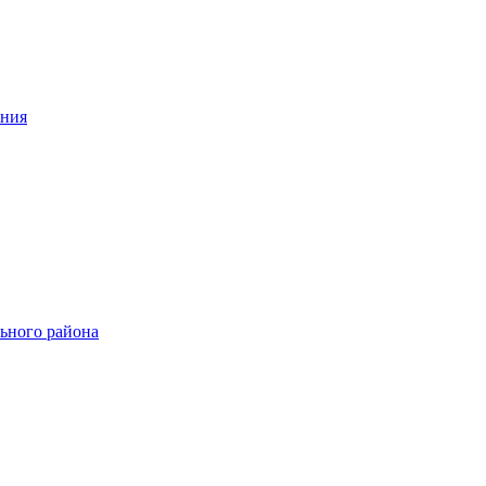
ения
ьного района