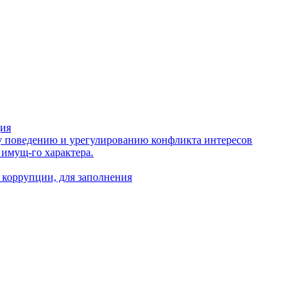
ция
 поведению и урегулированию конфликта интересов
 имущ-го характера.
 коррупции, для заполнения