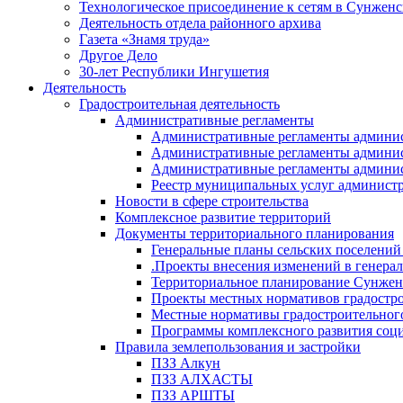
Технологическое присоединение к сетям в Сунжен
Деятельность отдела районного архива
Газета «Знамя труда»
Другое Дело
30-лет Республики Ингушетия
Деятельность
Градостроительная деятельность
Административные регламенты
Административные регламенты админи
Административные регламенты админи
Административные регламенты админис
Реестр муниципальных услуг админист
Новости в сфере строительства
Комплексное развитие территорий
Документы территориального планирования
Генеральные планы сельских поселени
.Проекты внесения изменений в генера
Территориальное планирование Сунжен
Проекты местных нормативов градостр
Местные нормативы градостроительног
Программы комплексного развития соци
Правила землепользования и застройки
ПЗЗ Алкун
ПЗЗ АЛХАСТЫ
ПЗЗ АРШТЫ