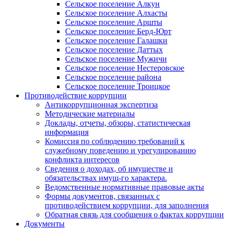
Сельское поселение Алкун
Сельское поселение Алхасты
Сельское поселение Аршты
Сельское поселение Берд-Юрт
Сельское поселение Галашки
Сельское поселение Даттых
Сельское поселение Мужичи
Сельское поселение Нестеровское
Сельское поселение района
Сельское поселение Троицкое
Противодействие коррупции
Антикоррупционная экспертиза
Методические материалы
Доклады, отчеты, обзоры, статистическая
информация
Комиссия по соблюдению требований к
служебному поведению и урегулированию
конфликта интересов
Сведения о доходах, об имуществе и
обязательствах имущ-го характера.
Ведомственные нормативные правовые акты
Формы документов, связанных с
противодействием коррупции, для заполнения
Обратная связь для сообщения о фактах коррупции
Документы