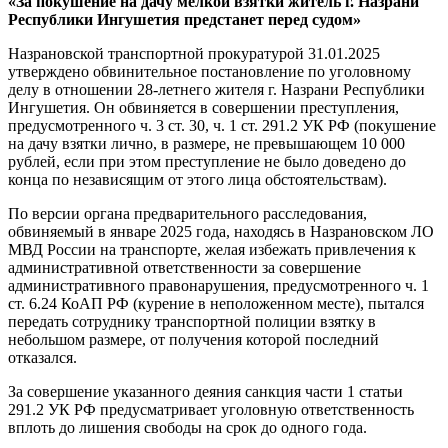
«За покушение на дачу мелкой взятки житель г. Назрани
Республики Ингушетия предстанет перед судом»
Назрановской транспортной прокуратурой 31.01.2025
утверждено обвинительное постановление по уголовному
делу в отношении 28-летнего жителя г. Назрани Республики
Ингушетия. Он обвиняется в совершении преступления,
предусмотренного ч. 3 ст. 30, ч. 1 ст. 291.2 УК РФ (покушение
на дачу взятки лично, в размере, не превышающем 10 000
рублей, если при этом преступление не было доведено до
конца по независящим от этого лица обстоятельствам).
По версии органа предварительного расследования,
обвиняемый в январе 2025 года, находясь в Назрановском ЛО
МВД России на транспорте, желая избежать привлечения к
административной ответственности за совершение
административного правонарушения, предусмотренного ч. 1
ст. 6.24 КоАП РФ (курение в неположенном месте), пытался
передать сотруднику транспортной полиции взятку в
небольшом размере, от получения которой последний
отказался.
За совершение указанного деяния санкция части 1 статьи
291.2 УК РФ предусматривает уголовную ответственность
вплоть до лишения свободы на срок до одного года.