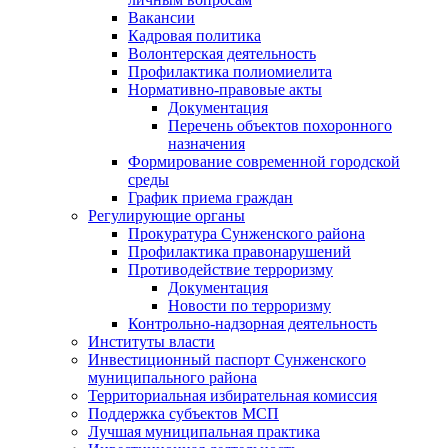
Вакансии
Кадровая политика
Волонтерская деятельность
Профилактика полиомиелита
Нормативно-правовые акты
Документация
Перечень объектов похоронного
назначения
Формирование современной городской
среды
График приема граждан
Регулирующие органы
Прокуратура Сунженского района
Профилактика правонарушений
Противодействие терроризму
Документация
Новости по терроризму
Контрольно-надзорная деятельность
Институты власти
Инвестиционный паспорт Сунженского
муниципального района
Территориальная избирательная комиссия
Поддержка субъектов МСП
Лучшая муниципальная практика