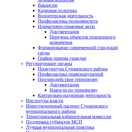
Вакансии
Кадровая политика
Волонтерская деятельность
Профилактика полиомиелита
Нормативно-правовые акты
Документация
Перечень объектов похоронного
назначения
Формирование современной городской
среды
График приема граждан
Регулирующие органы
Прокуратура Сунженского района
Профилактика правонарушений
Противодействие терроризму
Документация
Новости по терроризму
Контрольно-надзорная деятельность
Институты власти
Инвестиционный паспорт Сунженского
муниципального района
Территориальная избирательная комиссия
Поддержка субъектов МСП
Лучшая муниципальная практика