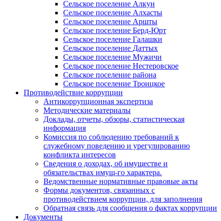
Сельское поселение Алкун
Сельское поселение Алхасты
Сельское поселение Аршты
Сельское поселение Берд-Юрт
Сельское поселение Галашки
Сельское поселение Даттых
Сельское поселение Мужичи
Сельское поселение Нестеровское
Сельское поселение района
Сельское поселение Троицкое
Противодействие коррупции
Антикоррупционная экспертиза
Методические материалы
Доклады, отчеты, обзоры, статистическая
информация
Комиссия по соблюдению требований к
служебному поведению и урегулированию
конфликта интересов
Сведения о доходах, об имуществе и
обязательствах имущ-го характера.
Ведомственные нормативные правовые акты
Формы документов, связанных с
противодействием коррупции, для заполнения
Обратная связь для сообщения о фактах коррупции
Документы