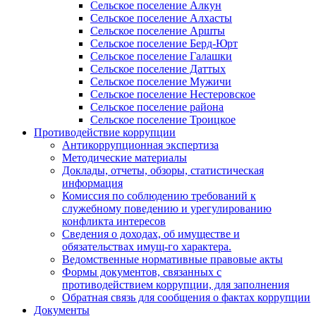
Сельское поселение Алкун
Сельское поселение Алхасты
Сельское поселение Аршты
Сельское поселение Берд-Юрт
Сельское поселение Галашки
Сельское поселение Даттых
Сельское поселение Мужичи
Сельское поселение Нестеровское
Сельское поселение района
Сельское поселение Троицкое
Противодействие коррупции
Антикоррупционная экспертиза
Методические материалы
Доклады, отчеты, обзоры, статистическая
информация
Комиссия по соблюдению требований к
служебному поведению и урегулированию
конфликта интересов
Сведения о доходах, об имуществе и
обязательствах имущ-го характера.
Ведомственные нормативные правовые акты
Формы документов, связанных с
противодействием коррупции, для заполнения
Обратная связь для сообщения о фактах коррупции
Документы