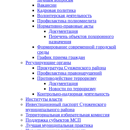
Вакансии
Кадровая политика
Волонтерская деятельность
Профилактика полиомиелита
Нормативно-правовые акты
Документация
Перечень объектов похоронного
назначения
Формирование современной городской
среды
График приема граждан
Регулирующие органы
Прокуратура Сунженского района
Профилактика правонарушений
Противодействие терроризму
Документация
Новости по терроризму
Контрольно-надзорная деятельность
Институты власти
Инвестиционный паспорт Сунженского
муниципального района
Территориальная избирательная комиссия
Поддержка субъектов МСП
Лучшая муниципальная практика