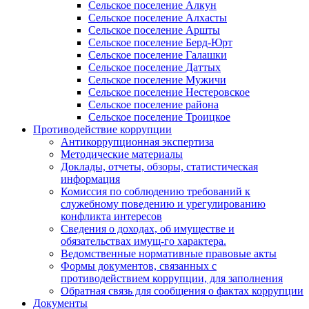
Сельское поселение Алкун
Сельское поселение Алхасты
Сельское поселение Аршты
Сельское поселение Берд-Юрт
Сельское поселение Галашки
Сельское поселение Даттых
Сельское поселение Мужичи
Сельское поселение Нестеровское
Сельское поселение района
Сельское поселение Троицкое
Противодействие коррупции
Антикоррупционная экспертиза
Методические материалы
Доклады, отчеты, обзоры, статистическая
информация
Комиссия по соблюдению требований к
служебному поведению и урегулированию
конфликта интересов
Сведения о доходах, об имуществе и
обязательствах имущ-го характера.
Ведомственные нормативные правовые акты
Формы документов, связанных с
противодействием коррупции, для заполнения
Обратная связь для сообщения о фактах коррупции
Документы