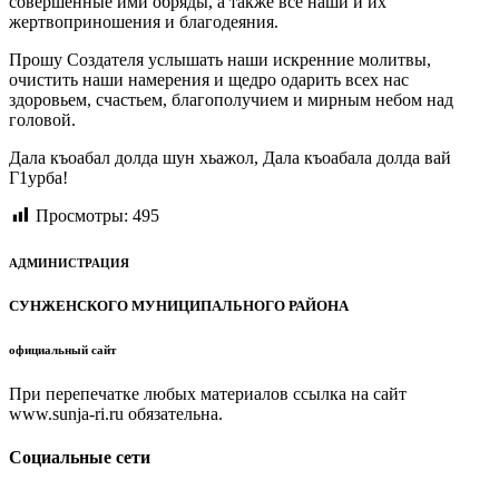
совершённые ими обряды, а также все наши и их
жертвоприношения и благодеяния.
Прошу Создателя услышать наши искренние молитвы,
очистить наши намерения и щедро одарить всех нас
здоровьем, счастьем, благополучием и мирным небом над
головой.
Дала къоабал долда шун хьажол, Дала къоабала долда вай
Г1урба!
Просмотры:
495
АДМИНИСТРАЦИЯ
СУНЖЕНСКОГО МУНИЦИПАЛЬНОГО РАЙОНА
официальный сайт
При перепечатке любых материалов ссылка на сайт
www.sunja-ri.ru обязательна.
Социальные сети