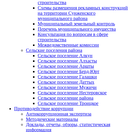
строительства
Схемы размещения рекламных конструкций
на территории Сунженского
муниципального района
Муниципальный земельный контроль
Перечень муниципального имущества
Консультация по вопросам в сфере
строительства
Межведомственные комиссии
Сельские поселения района
Сельское поселение Алкун
Сельское поселение Алхасты
Сельское поселение Аршты
Сельское поселение Берд-Юрт
Сельское поселение Галашки
Сельское поселение Даттых
Сельское поселение Мужичи
Сельское поселение Нестеровское
Сельское поселение района
Сельское поселение Троицкое
Противодействие коррупции
Антикоррупционная экспертиза
Методические материалы
Доклады, отчеты, обзоры, статистическая
информация