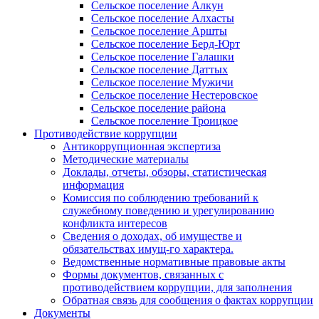
Сельское поселение Алкун
Сельское поселение Алхасты
Сельское поселение Аршты
Сельское поселение Берд-Юрт
Сельское поселение Галашки
Сельское поселение Даттых
Сельское поселение Мужичи
Сельское поселение Нестеровское
Сельское поселение района
Сельское поселение Троицкое
Противодействие коррупции
Антикоррупционная экспертиза
Методические материалы
Доклады, отчеты, обзоры, статистическая
информация
Комиссия по соблюдению требований к
служебному поведению и урегулированию
конфликта интересов
Сведения о доходах, об имуществе и
обязательствах имущ-го характера.
Ведомственные нормативные правовые акты
Формы документов, связанных с
противодействием коррупции, для заполнения
Обратная связь для сообщения о фактах коррупции
Документы