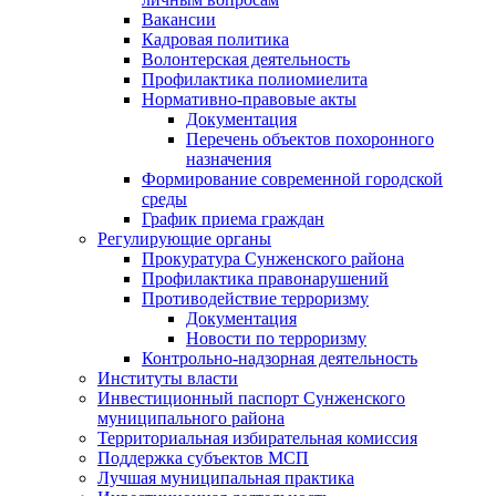
Вакансии
Кадровая политика
Волонтерская деятельность
Профилактика полиомиелита
Нормативно-правовые акты
Документация
Перечень объектов похоронного
назначения
Формирование современной городской
среды
График приема граждан
Регулирующие органы
Прокуратура Сунженского района
Профилактика правонарушений
Противодействие терроризму
Документация
Новости по терроризму
Контрольно-надзорная деятельность
Институты власти
Инвестиционный паспорт Сунженского
муниципального района
Территориальная избирательная комиссия
Поддержка субъектов МСП
Лучшая муниципальная практика