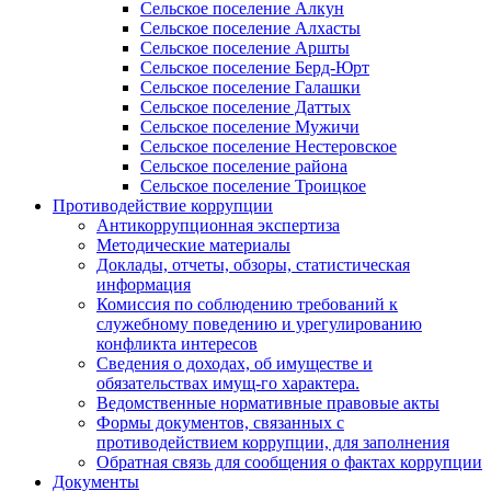
Сельское поселение Алкун
Сельское поселение Алхасты
Сельское поселение Аршты
Сельское поселение Берд-Юрт
Сельское поселение Галашки
Сельское поселение Даттых
Сельское поселение Мужичи
Сельское поселение Нестеровское
Сельское поселение района
Сельское поселение Троицкое
Противодействие коррупции
Антикоррупционная экспертиза
Методические материалы
Доклады, отчеты, обзоры, статистическая
информация
Комиссия по соблюдению требований к
служебному поведению и урегулированию
конфликта интересов
Сведения о доходах, об имуществе и
обязательствах имущ-го характера.
Ведомственные нормативные правовые акты
Формы документов, связанных с
противодействием коррупции, для заполнения
Обратная связь для сообщения о фактах коррупции
Документы