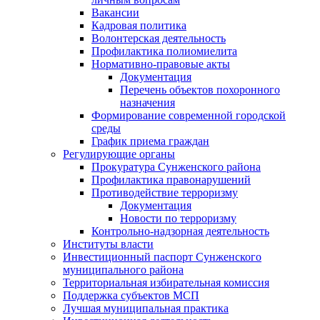
Вакансии
Кадровая политика
Волонтерская деятельность
Профилактика полиомиелита
Нормативно-правовые акты
Документация
Перечень объектов похоронного
назначения
Формирование современной городской
среды
График приема граждан
Регулирующие органы
Прокуратура Сунженского района
Профилактика правонарушений
Противодействие терроризму
Документация
Новости по терроризму
Контрольно-надзорная деятельность
Институты власти
Инвестиционный паспорт Сунженского
муниципального района
Территориальная избирательная комиссия
Поддержка субъектов МСП
Лучшая муниципальная практика