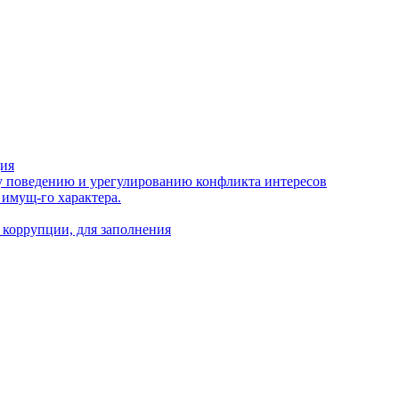
ция
 поведению и урегулированию конфликта интересов
 имущ-го характера.
 коррупции, для заполнения