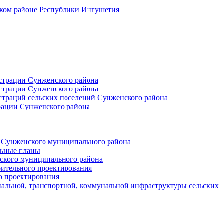
ском районе Республики Ингушетия
страции Сунженского района
страции Сунженского района
траций сельских поселений Сунженского района
рации Сунженского района
й Сунженского муниципального района
льные планы
ского муниципального района
оительного проектирования
о проектирования
альной, транспортной, коммунальной инфраструктуры сельски