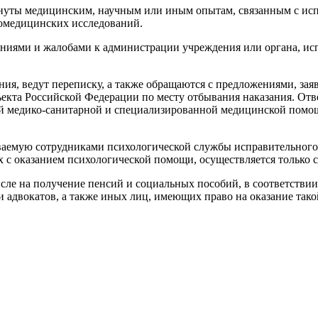
гнуты медицинским, научным или иным опытам, связанным с исп
иомедицинских исследований.
ниями и жалобами к администрации учреждения или органа, ис
я, ведут переписку, а также обращаются с предложениями, зая
ъекта Российской Федерации по месту отбывания наказания. О
ной медико-санитарной и специализированной медицинской пом
аемую сотрудниками психологической службы исправительного
с оказанием психологической помощи, осуществляется только с 
сле на получение пенсий и социальных пособий, в соответствии
 адвокатов, а также иных лиц, имеющих право на оказание так