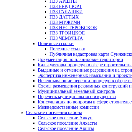
ПЗЗ АРШТЫ
ПЗЗ БЕРД-ЮРТ
ПЗЗ ГАЛАШКИ
ПЗЗ ДАТТЫХ
ПЗЗ МУЖИЧИ
ПЗЗ НЕСТЕРОВСКОЕ
ПЗЗ ТРОИЦКОЕ
ПЗЗ ЧЕМУЛЬГА
Полезные ссылки
Полезные ссылки
Публичная кадастровая карта Сунженск
Документация по планировке территории
Калькуляторы процедур в сфере строительств
Выданные и отмененные разрешения на строи
Экспертиза инженерных изысканий и проект
Исчерпывающие перечни процедур в сфере ст
Схемы размещения рекламных конструкций н
Муниципальный земельный контроль
Перечень муниципального имущества
Консультация по вопросам в сфере строительс
Межведомственные комиссии
Сельские поселения района
Сельское поселение Алкун
Сельское поселение Алхасты
Сельское поселение Аршты