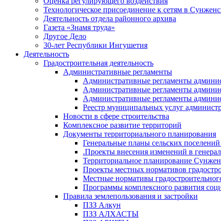
Оценка регулирующего воздействия
Технологическое присоединение к сетям в Сунжен
Деятельность отдела районного архива
Газета «Знамя труда»
Другое Дело
30-лет Республики Ингушетия
Деятельность
Градостроительная деятельность
Административные регламенты
Административные регламенты админи
Административные регламенты админи
Административные регламенты админис
Реестр муниципальных услуг админист
Новости в сфере строительства
Комплексное развитие территорий
Документы территориального планирования
Генеральные планы сельских поселени
.Проекты внесения изменений в генера
Территориальное планирование Сунжен
Проекты местных нормативов градостр
Местные нормативы градостроительног
Программы комплексного развития соци
Правила землепользования и застройки
ПЗЗ Алкун
ПЗЗ АЛХАСТЫ