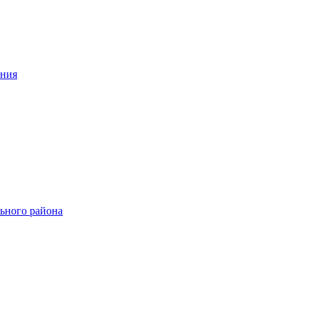
ения
ьного района