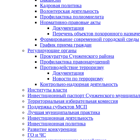
Кадровая политика
Волонтерская деятельность
Профилактика полиомиелита
Нормативно-правовые акты
Документация
Перечень объектов похоронного назнач
Формирование современной городской среды
График приема граждан
Регулирующие органы
Прокуратура Сунженского района
Профилактика правонарушений
Противодействие терроризму
Документация
Новости по терроризму
Контрольно-надзорная деятельность
Институты власти
Инвестиционный паспорт Сунженского муниципал
Территориальная избирательная комиссия
Поддержка субъектов МСП
Лучшая муниципальная практика
Инвестиционная деятельность
Инвестиционная политика
Развитие конкуренции
ГО и ЧС