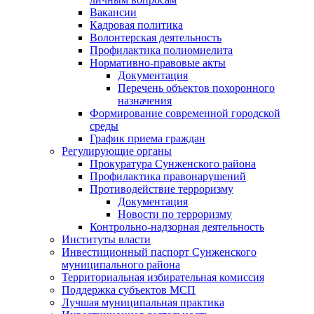
Вакансии
Кадровая политика
Волонтерская деятельность
Профилактика полиомиелита
Нормативно-правовые акты
Документация
Перечень объектов похоронного
назначения
Формирование современной городской
среды
График приема граждан
Регулирующие органы
Прокуратура Сунженского района
Профилактика правонарушений
Противодействие терроризму
Документация
Новости по терроризму
Контрольно-надзорная деятельность
Институты власти
Инвестиционный паспорт Сунженского
муниципального района
Территориальная избирательная комиссия
Поддержка субъектов МСП
Лучшая муниципальная практика