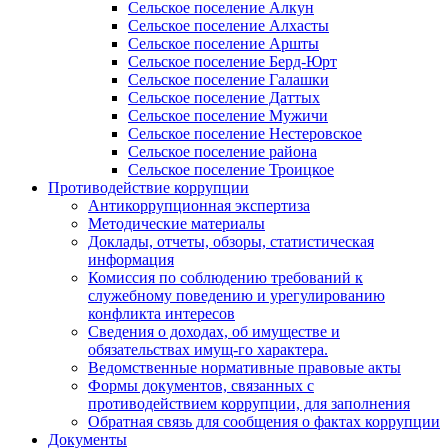
Сельское поселение Алкун
Сельское поселение Алхасты
Сельское поселение Аршты
Сельское поселение Берд-Юрт
Сельское поселение Галашки
Сельское поселение Даттых
Сельское поселение Мужичи
Сельское поселение Нестеровское
Сельское поселение района
Сельское поселение Троицкое
Противодействие коррупции
Антикоррупционная экспертиза
Методические материалы
Доклады, отчеты, обзоры, статистическая
информация
Комиссия по соблюдению требований к
служебному поведению и урегулированию
конфликта интересов
Сведения о доходах, об имуществе и
обязательствах имущ-го характера.
Ведомственные нормативные правовые акты
Формы документов, связанных с
противодействием коррупции, для заполнения
Обратная связь для сообщения о фактах коррупции
Документы