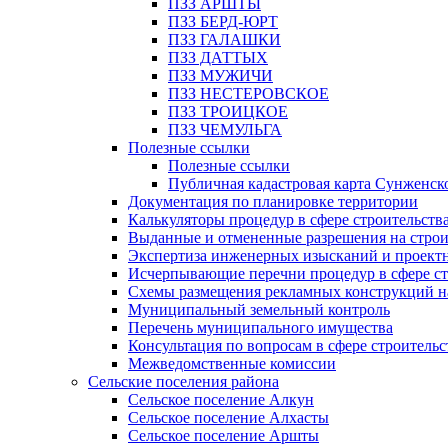
ПЗЗ АРШТЫ
ПЗЗ БЕРД-ЮРТ
ПЗЗ ГАЛАШКИ
ПЗЗ ДАТТЫХ
ПЗЗ МУЖИЧИ
ПЗЗ НЕСТЕРОВСКОЕ
ПЗЗ ТРОИЦКОЕ
ПЗЗ ЧЕМУЛЬГА
Полезные ссылки
Полезные ссылки
Публичная кадастровая карта Сунженск
Документация по планировке территории
Калькуляторы процедур в сфере строительств
Выданные и отмененные разрешения на строи
Экспертиза инженерных изысканий и проект
Исчерпывающие перечни процедур в сфере ст
Схемы размещения рекламных конструкций н
Муниципальный земельный контроль
Перечень муниципального имущества
Консультация по вопросам в сфере строительс
Межведомственные комиссии
Сельские поселения района
Сельское поселение Алкун
Сельское поселение Алхасты
Сельское поселение Аршты