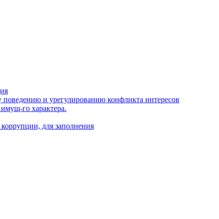
ция
 поведению и урегулированию конфликта интересов
 имущ-го характера.
 коррупции, для заполнения