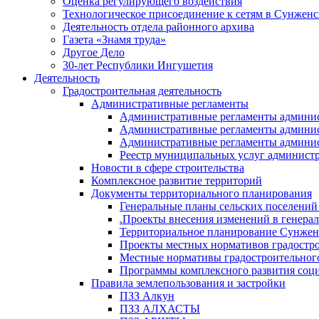
Оценка регулирующего воздействия
Технологическое присоединение к сетям в Сунжен
Деятельность отдела районного архива
Газета «Знамя труда»
Другое Дело
30-лет Республики Ингушетия
Деятельность
Градостроительная деятельность
Административные регламенты
Административные регламенты админи
Административные регламенты админи
Административные регламенты админис
Реестр муниципальных услуг админист
Новости в сфере строительства
Комплексное развитие территорий
Документы территориального планирования
Генеральные планы сельских поселени
.Проекты внесения изменений в генера
Территориальное планирование Сунжен
Проекты местных нормативов градостр
Местные нормативы градостроительног
Программы комплексного развития соци
Правила землепользования и застройки
ПЗЗ Алкун
ПЗЗ АЛХАСТЫ