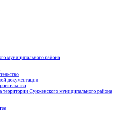
ого муниципального района
а
тельство
ной документации
роительства
а территории Сунженского муниципального района
тва