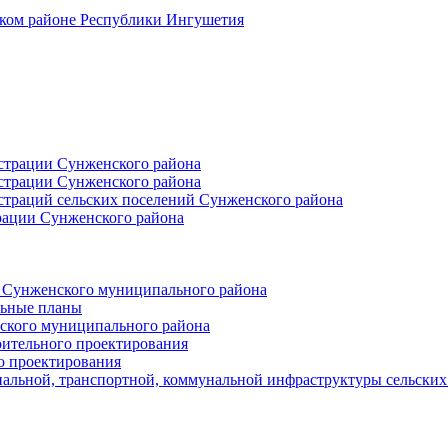
ском районе Республики Ингушетия
страции Сунженского района
страции Сунженского района
траций сельских поселений Сунженского района
рации Сунженского района
й Сунженского муниципального района
льные планы
ского муниципального района
оительного проектирования
о проектирования
альной, транспортной, коммунальной инфраструктуры сельски