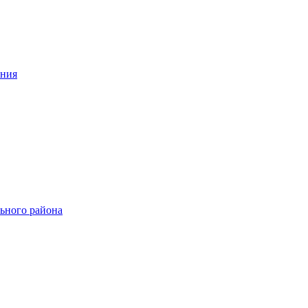
ения
ьного района