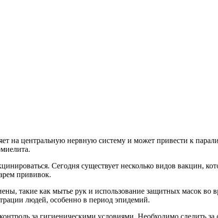
яет на центральную нервную систему и может привести к паралич
миелита.
кцинироваться. Сегодня существует несколько видов вакцин, к
дарем прививок.
ены, такие как мытье рук и использование защитных масок во в
рации людей, особенно в период эпидемий.
онтроль за гигиеническими условиями. Необходимо следить за с