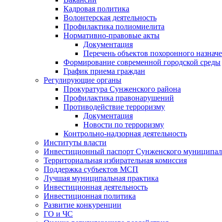
Кадровая политика
Волонтерская деятельность
Профилактика полиомиелита
Нормативно-правовые акты
Документация
Перечень объектов похоронного назнач
Формирование современной городской среды
График приема граждан
Регулирующие органы
Прокуратура Сунженского района
Профилактика правонарушений
Противодействие терроризму
Документация
Новости по терроризму
Контрольно-надзорная деятельность
Институты власти
Инвестиционный паспорт Сунженского муниципал
Территориальная избирательная комиссия
Поддержка субъектов МСП
Лучшая муниципальная практика
Инвестиционная деятельность
Инвестиционная политика
Развитие конкуренции
ГО и ЧС