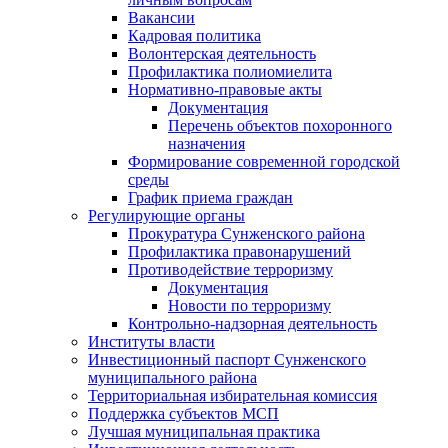
Вакансии
Кадровая политика
Волонтерская деятельность
Профилактика полиомиелита
Нормативно-правовые акты
Документация
Перечень объектов похоронного
назначения
Формирование современной городской
среды
График приема граждан
Регулирующие органы
Прокуратура Сунженского района
Профилактика правонарушений
Противодействие терроризму
Документация
Новости по терроризму
Контрольно-надзорная деятельность
Институты власти
Инвестиционный паспорт Сунженского
муниципального района
Территориальная избирательная комиссия
Поддержка субъектов МСП
Лучшая муниципальная практика