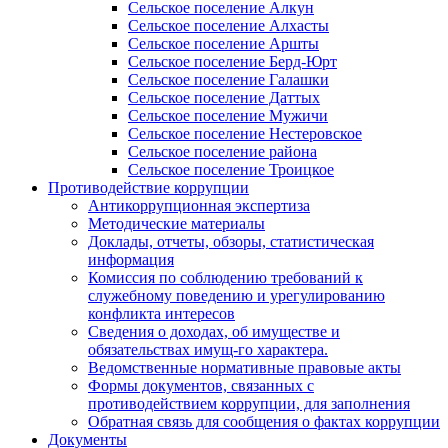
Сельское поселение Алкун
Сельское поселение Алхасты
Сельское поселение Аршты
Сельское поселение Берд-Юрт
Сельское поселение Галашки
Сельское поселение Даттых
Сельское поселение Мужичи
Сельское поселение Нестеровское
Сельское поселение района
Сельское поселение Троицкое
Противодействие коррупции
Антикоррупционная экспертиза
Методические материалы
Доклады, отчеты, обзоры, статистическая
информация
Комиссия по соблюдению требований к
служебному поведению и урегулированию
конфликта интересов
Сведения о доходах, об имуществе и
обязательствах имущ-го характера.
Ведомственные нормативные правовые акты
Формы документов, связанных с
противодействием коррупции, для заполнения
Обратная связь для сообщения о фактах коррупции
Документы