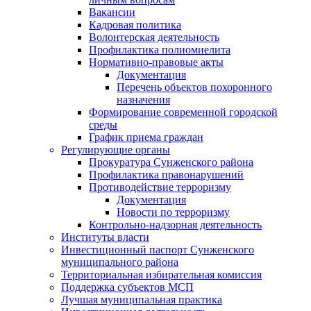
Вакансии
Кадровая политика
Волонтерская деятельность
Профилактика полиомиелита
Нормативно-правовые акты
Документация
Перечень объектов похоронного
назначения
Формирование современной городской
среды
График приема граждан
Регулирующие органы
Прокуратура Сунженского района
Профилактика правонарушений
Противодействие терроризму
Документация
Новости по терроризму
Контрольно-надзорная деятельность
Институты власти
Инвестиционный паспорт Сунженского
муниципального района
Территориальная избирательная комиссия
Поддержка субъектов МСП
Лучшая муниципальная практика