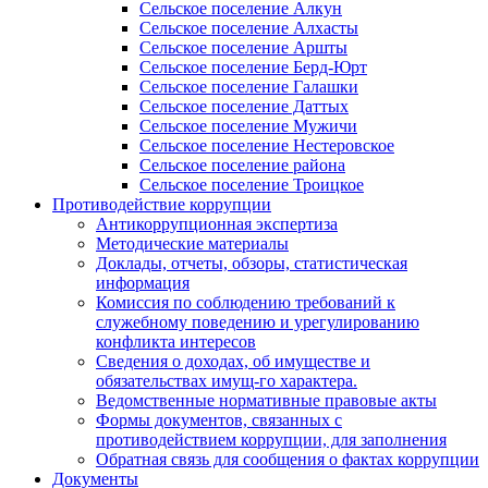
Сельское поселение Алкун
Сельское поселение Алхасты
Сельское поселение Аршты
Сельское поселение Берд-Юрт
Сельское поселение Галашки
Сельское поселение Даттых
Сельское поселение Мужичи
Сельское поселение Нестеровское
Сельское поселение района
Сельское поселение Троицкое
Противодействие коррупции
Антикоррупционная экспертиза
Методические материалы
Доклады, отчеты, обзоры, статистическая
информация
Комиссия по соблюдению требований к
служебному поведению и урегулированию
конфликта интересов
Сведения о доходах, об имуществе и
обязательствах имущ-го характера.
Ведомственные нормативные правовые акты
Формы документов, связанных с
противодействием коррупции, для заполнения
Обратная связь для сообщения о фактах коррупции
Документы