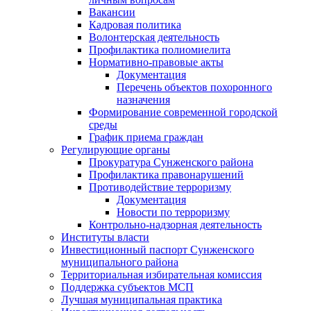
Вакансии
Кадровая политика
Волонтерская деятельность
Профилактика полиомиелита
Нормативно-правовые акты
Документация
Перечень объектов похоронного
назначения
Формирование современной городской
среды
График приема граждан
Регулирующие органы
Прокуратура Сунженского района
Профилактика правонарушений
Противодействие терроризму
Документация
Новости по терроризму
Контрольно-надзорная деятельность
Институты власти
Инвестиционный паспорт Сунженского
муниципального района
Территориальная избирательная комиссия
Поддержка субъектов МСП
Лучшая муниципальная практика