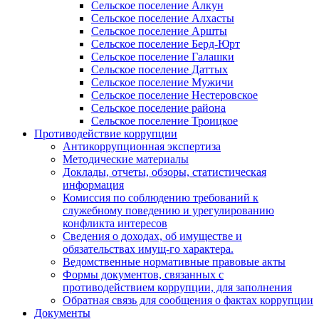
Сельское поселение Алкун
Сельское поселение Алхасты
Сельское поселение Аршты
Сельское поселение Берд-Юрт
Сельское поселение Галашки
Сельское поселение Даттых
Сельское поселение Мужичи
Сельское поселение Нестеровское
Сельское поселение района
Сельское поселение Троицкое
Противодействие коррупции
Антикоррупционная экспертиза
Методические материалы
Доклады, отчеты, обзоры, статистическая
информация
Комиссия по соблюдению требований к
служебному поведению и урегулированию
конфликта интересов
Сведения о доходах, об имуществе и
обязательствах имущ-го характера.
Ведомственные нормативные правовые акты
Формы документов, связанных с
противодействием коррупции, для заполнения
Обратная связь для сообщения о фактах коррупции
Документы