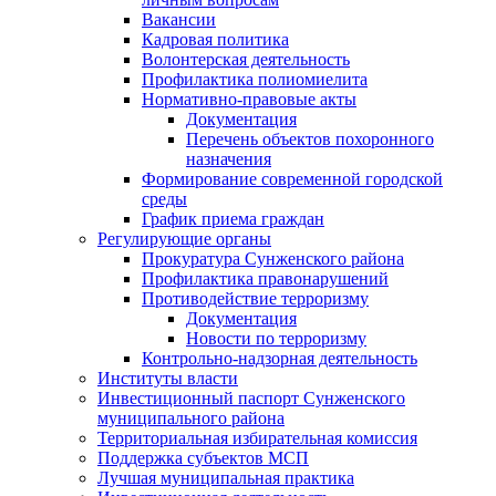
Вакансии
Кадровая политика
Волонтерская деятельность
Профилактика полиомиелита
Нормативно-правовые акты
Документация
Перечень объектов похоронного
назначения
Формирование современной городской
среды
График приема граждан
Регулирующие органы
Прокуратура Сунженского района
Профилактика правонарушений
Противодействие терроризму
Документация
Новости по терроризму
Контрольно-надзорная деятельность
Институты власти
Инвестиционный паспорт Сунженского
муниципального района
Территориальная избирательная комиссия
Поддержка субъектов МСП
Лучшая муниципальная практика