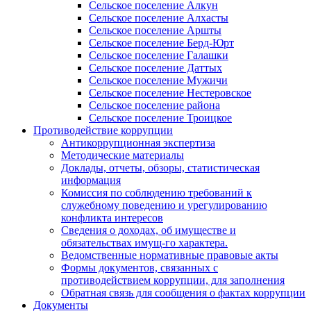
Сельское поселение Алкун
Сельское поселение Алхасты
Сельское поселение Аршты
Сельское поселение Берд-Юрт
Сельское поселение Галашки
Сельское поселение Даттых
Сельское поселение Мужичи
Сельское поселение Нестеровское
Сельское поселение района
Сельское поселение Троицкое
Противодействие коррупции
Антикоррупционная экспертиза
Методические материалы
Доклады, отчеты, обзоры, статистическая
информация
Комиссия по соблюдению требований к
служебному поведению и урегулированию
конфликта интересов
Сведения о доходах, об имуществе и
обязательствах имущ-го характера.
Ведомственные нормативные правовые акты
Формы документов, связанных с
противодействием коррупции, для заполнения
Обратная связь для сообщения о фактах коррупции
Документы