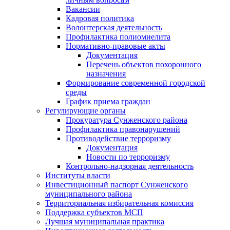
Вакансии
Кадровая политика
Волонтерская деятельность
Профилактика полиомиелита
Нормативно-правовые акты
Документация
Перечень объектов похоронного
назначения
Формирование современной городской
среды
График приема граждан
Регулирующие органы
Прокуратура Сунженского района
Профилактика правонарушений
Противодействие терроризму
Документация
Новости по терроризму
Контрольно-надзорная деятельность
Институты власти
Инвестиционный паспорт Сунженского
муниципального района
Территориальная избирательная комиссия
Поддержка субъектов МСП
Лучшая муниципальная практика