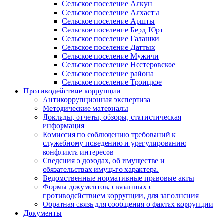
Сельское поселение Алкун
Сельское поселение Алхасты
Сельское поселение Аршты
Сельское поселение Берд-Юрт
Сельское поселение Галашки
Сельское поселение Даттых
Сельское поселение Мужичи
Сельское поселение Нестеровское
Сельское поселение района
Сельское поселение Троицкое
Противодействие коррупции
Антикоррупционная экспертиза
Методические материалы
Доклады, отчеты, обзоры, статистическая
информация
Комиссия по соблюдению требований к
служебному поведению и урегулированию
конфликта интересов
Сведения о доходах, об имуществе и
обязательствах имущ-го характера.
Ведомственные нормативные правовые акты
Формы документов, связанных с
противодействием коррупции, для заполнения
Обратная связь для сообщения о фактах коррупции
Документы