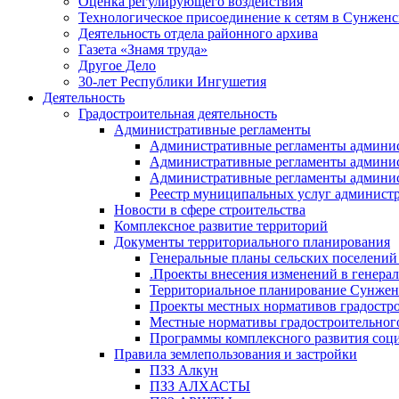
Оценка регулирующего воздействия
Технологическое присоединение к сетям в Сунжен
Деятельность отдела районного архива
Газета «Знамя труда»
Другое Дело
30-лет Республики Ингушетия
Деятельность
Градостроительная деятельность
Административные регламенты
Административные регламенты админи
Административные регламенты админи
Административные регламенты админис
Реестр муниципальных услуг админист
Новости в сфере строительства
Комплексное развитие территорий
Документы территориального планирования
Генеральные планы сельских поселени
.Проекты внесения изменений в генера
Территориальное планирование Сунжен
Проекты местных нормативов градостр
Местные нормативы градостроительног
Программы комплексного развития соци
Правила землепользования и застройки
ПЗЗ Алкун
ПЗЗ АЛХАСТЫ