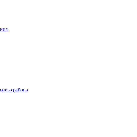
ения
ьного района