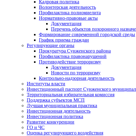
Кадровая политика
Волонтерская деятельность
Профилактика полиомиелита
Нормативно-правовые акты
Документация
Перечень объектов похоронного назнач
Формирование современной городской среды
График приема граждан
Регулирующие органы
Прокуратура Сунженского района
Профилактика правонарушений
Противодействие терроризму
Документация
Новости по терроризму
Контрольно-надзорная деятельность
Институты власти
Инвестиционный паспорт Сунженского муниципал
Территориальная избирательная комиссия
Поддержка субъектов МСП
Лучшая муниципальная практика
Инвестиционная деятельность
Инвестиционная политика
Развитие конкуренции
ГО и ЧС
Оценка регулирующего воздействия