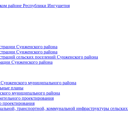
ском районе Республики Ингушетия
страции Сунженского района
страции Сунженского района
траций сельских поселений Сунженского района
рации Сунженского района
й Сунженского муниципального района
льные планы
ского муниципального района
оительного проектирования
о проектирования
альной, транспортной, коммунальной инфраструктуры сельски