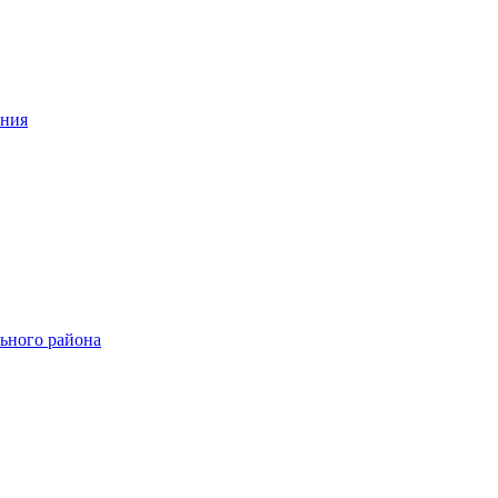
ения
ьного района