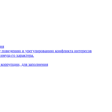
ция
 поведению и урегулированию конфликта интересов
 имущ-го характера.
 коррупции, для заполнения