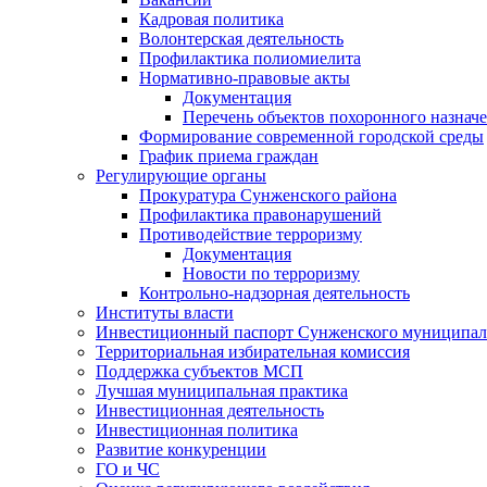
Кадровая политика
Волонтерская деятельность
Профилактика полиомиелита
Нормативно-правовые акты
Документация
Перечень объектов похоронного назнач
Формирование современной городской среды
График приема граждан
Регулирующие органы
Прокуратура Сунженского района
Профилактика правонарушений
Противодействие терроризму
Документация
Новости по терроризму
Контрольно-надзорная деятельность
Институты власти
Инвестиционный паспорт Сунженского муниципал
Территориальная избирательная комиссия
Поддержка субъектов МСП
Лучшая муниципальная практика
Инвестиционная деятельность
Инвестиционная политика
Развитие конкуренции
ГО и ЧС