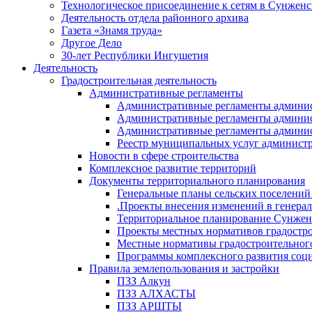
Технологическое присоединение к сетям в Сунжен
Деятельность отдела районного архива
Газета «Знамя труда»
Другое Дело
30-лет Республики Ингушетия
Деятельность
Градостроительная деятельность
Административные регламенты
Административные регламенты админи
Административные регламенты админи
Административные регламенты админис
Реестр муниципальных услуг админист
Новости в сфере строительства
Комплексное развитие территорий
Документы территориального планирования
Генеральные планы сельских поселени
.Проекты внесения изменений в генера
Территориальное планирование Сунжен
Проекты местных нормативов градостр
Местные нормативы градостроительног
Программы комплексного развития соци
Правила землепользования и застройки
ПЗЗ Алкун
ПЗЗ АЛХАСТЫ
ПЗЗ АРШТЫ