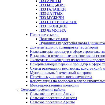
ПЗЗ АРШТЫ
ПЗЗ БЕРД-ЮРТ
ПЗЗ ГАЛАШКИ
ПЗЗ ДАТТЫХ
ПЗЗ МУЖИЧИ
ПЗЗ НЕСТЕРОВСКОЕ
ПЗЗ ТРОИЦКОЕ
ПЗЗ ЧЕМУЛЬГА
Полезные ссылки
Полезные ссылки
Публичная кадастровая карта Сунженск
Документация по планировке территории
Калькуляторы процедур в сфере строительств
Выданные и отмененные разрешения на строи
Экспертиза инженерных изысканий и проект
Исчерпывающие перечни процедур в сфере ст
Схемы размещения рекламных конструкций н
Муниципальный земельный контроль
Перечень муниципального имущества
Консультация по вопросам в сфере строительс
Межведомственные комиссии
Сельские поселения района
Сельское поселение Алкун
Сельское поселение Алхасты
Сельское поселение Аршты