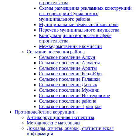
строительства
Схемы размещения рекламных конструкций
на территории Сунженского
муниципального района
Муниципальный земельный контроль
Перечень муниципального имущества
Консультация по вопросам в сфере
строительства
Межведомственные комиссии
Сельские поселения района
Сельское поселение Алкун
Сельское поселение Алхасты
Сельское поселение Аршты
Сельское поселение Берд-Юрт
Сельское поселение Галашки
Сельское поселение Даттых
Сельское поселение Мужичи
Сельское поселение Нестеровское
Сельское поселение района
Сельское поселение Троицкое
Противодействие коррупции
Антикоррупционная экспертиза
Методические материалы
Доклады, отчеты, обзоры, статистическая
информация