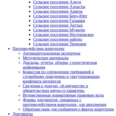
Сельское поселение Алкун
Сельское поселение Алхасты
Сельское поселение Аршты
Сельское поселение Берд-Юрт
Сельское поселение Галашки
Сельское поселение Даттых
Сельское поселение Мужичи
Сельское поселение Нестеровское
Сельское поселение района
Сельское поселение Троицкое
Противодействие коррупции
Антикоррупционная экспертиза
Методические материалы
Доклады, отчеты, обзоры, статистическая
информация
Комиссия по соблюдению требований к
служебному поведению и урегулированию
конфликта интересов
Сведения о доходах, об имуществе и
обязательствах имущ-го характера.
Ведомственные нормативные правовые акты
Формы документов, связанных с
противодействием коррупции, для заполнения
Обратная связь для сообщения о фактах коррупции
Документы