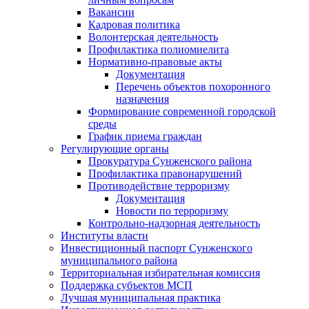
Вакансии
Кадровая политика
Волонтерская деятельность
Профилактика полиомиелита
Нормативно-правовые акты
Документация
Перечень объектов похоронного
назначения
Формирование современной городской
среды
График приема граждан
Регулирующие органы
Прокуратура Сунженского района
Профилактика правонарушений
Противодействие терроризму
Документация
Новости по терроризму
Контрольно-надзорная деятельность
Институты власти
Инвестиционный паспорт Сунженского
муниципального района
Территориальная избирательная комиссия
Поддержка субъектов МСП
Лучшая муниципальная практика