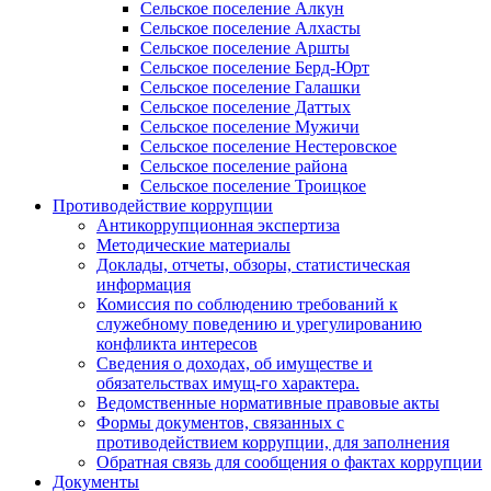
Сельское поселение Алкун
Сельское поселение Алхасты
Сельское поселение Аршты
Сельское поселение Берд-Юрт
Сельское поселение Галашки
Сельское поселение Даттых
Сельское поселение Мужичи
Сельское поселение Нестеровское
Сельское поселение района
Сельское поселение Троицкое
Противодействие коррупции
Антикоррупционная экспертиза
Методические материалы
Доклады, отчеты, обзоры, статистическая
информация
Комиссия по соблюдению требований к
служебному поведению и урегулированию
конфликта интересов
Сведения о доходах, об имуществе и
обязательствах имущ-го характера.
Ведомственные нормативные правовые акты
Формы документов, связанных с
противодействием коррупции, для заполнения
Обратная связь для сообщения о фактах коррупции
Документы