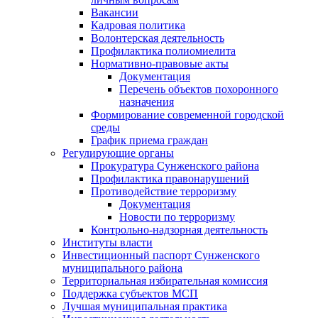
Вакансии
Кадровая политика
Волонтерская деятельность
Профилактика полиомиелита
Нормативно-правовые акты
Документация
Перечень объектов похоронного
назначения
Формирование современной городской
среды
График приема граждан
Регулирующие органы
Прокуратура Сунженского района
Профилактика правонарушений
Противодействие терроризму
Документация
Новости по терроризму
Контрольно-надзорная деятельность
Институты власти
Инвестиционный паспорт Сунженского
муниципального района
Территориальная избирательная комиссия
Поддержка субъектов МСП
Лучшая муниципальная практика