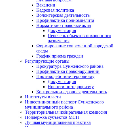
Вакансии
Кадровая политика
Волонтерская деятельность
Профилактика полиомиелита
Нормативно-правовые акты
Документация
Перечень объектов похоронного
назначения
Формирование современной городской
среды
График приема граждан
Регулирующие органы
Прокуратура Сунженского района
Профилактика правонарушений
Противодействие терроризму
Документация
Новости по терроризму
Контрольно-надзорная деятельность
Институты власти
Инвестиционный паспорт Сунженского
муниципального района
Территориальная избирательная комиссия
Поддержка субъектов МСП
Лучшая муниципальная практика