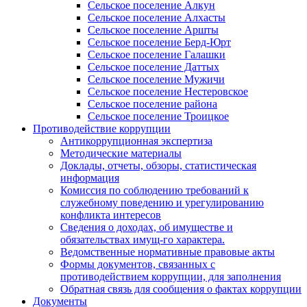
Сельское поселение Алкун
Сельское поселение Алхасты
Сельское поселение Аршты
Сельское поселение Берд-Юрт
Сельское поселение Галашки
Сельское поселение Даттых
Сельское поселение Мужичи
Сельское поселение Нестеровское
Сельское поселение района
Сельское поселение Троицкое
Противодействие коррупции
Антикоррупционная экспертиза
Методические материалы
Доклады, отчеты, обзоры, статистическая
информация
Комиссия по соблюдению требований к
служебному поведению и урегулированию
конфликта интересов
Сведения о доходах, об имуществе и
обязательствах имущ-го характера.
Ведомственные нормативные правовые акты
Формы документов, связанных с
противодействием коррупции, для заполнения
Обратная связь для сообщения о фактах коррупции
Документы