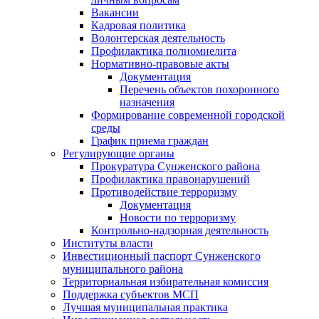
Вакансии
Кадровая политика
Волонтерская деятельность
Профилактика полиомиелита
Нормативно-правовые акты
Документация
Перечень объектов похоронного
назначения
Формирование современной городской
среды
График приема граждан
Регулирующие органы
Прокуратура Сунженского района
Профилактика правонарушений
Противодействие терроризму
Документация
Новости по терроризму
Контрольно-надзорная деятельность
Институты власти
Инвестиционный паспорт Сунженского
муниципального района
Территориальная избирательная комиссия
Поддержка субъектов МСП
Лучшая муниципальная практика