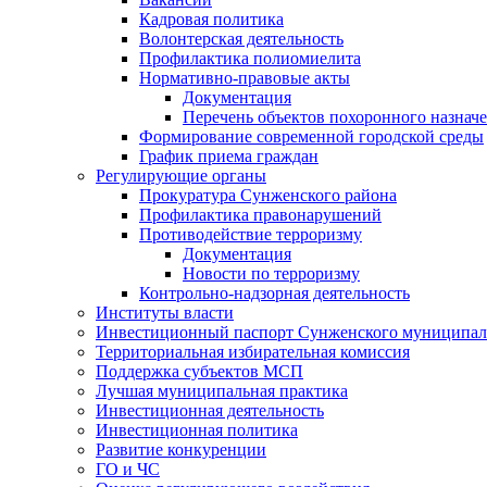
Кадровая политика
Волонтерская деятельность
Профилактика полиомиелита
Нормативно-правовые акты
Документация
Перечень объектов похоронного назнач
Формирование современной городской среды
График приема граждан
Регулирующие органы
Прокуратура Сунженского района
Профилактика правонарушений
Противодействие терроризму
Документация
Новости по терроризму
Контрольно-надзорная деятельность
Институты власти
Инвестиционный паспорт Сунженского муниципал
Территориальная избирательная комиссия
Поддержка субъектов МСП
Лучшая муниципальная практика
Инвестиционная деятельность
Инвестиционная политика
Развитие конкуренции
ГО и ЧС