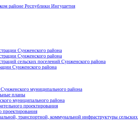
ском районе Республики Ингушетия
страции Сунженского района
страции Сунженского района
траций сельских поселений Сунженского района
рации Сунженского района
й Сунженского муниципального района
льные планы
ского муниципального района
оительного проектирования
о проектирования
альной, транспортной, коммунальной инфраструктуры сельски