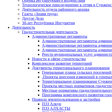
Оценка регулирующего воздействия
Технологическое присоединение к сетям в Сунжен
Деятельность отдела районного архива
Газета «Знамя труда»
Другое Дело
30-лет Республики Ингушетия
Деятельность
Градостроительная деятельность
Административные регламенты
Административные регламенты админи
Административные регламенты админи
Административные регламенты админис
Реестр муниципальных услуг админист
Новости в сфере строительства
Комплексное развитие территорий
Документы территориального планирования
Генеральные планы сельских поселени
.Проекты внесения изменений в генера
Территориальное планирование Сунжен
Проекты местных нормативов градостр
Местные нормативы градостроительног
Программы комплексного развития соци
Правила землепользования и застройки
ПЗЗ Алкун
ПЗЗ АЛХАСТЫ