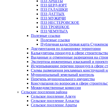
ПЗЗ АРШТЫ
ПЗЗ БЕРД-ЮРТ
ПЗЗ ГАЛАШКИ
ПЗЗ ДАТТЫХ
ПЗЗ МУЖИЧИ
ПЗЗ НЕСТЕРОВСКОЕ
ПЗЗ ТРОИЦКОЕ
ПЗЗ ЧЕМУЛЬГА
Полезные ссылки
Полезные ссылки
Публичная кадастровая карта Сунженск
Документация по планировке территории
Калькуляторы процедур в сфере строительств
Выданные и отмененные разрешения на строи
Экспертиза инженерных изысканий и проект
Исчерпывающие перечни процедур в сфере ст
Схемы размещения рекламных конструкций н
Муниципальный земельный контроль
Перечень муниципального имущества
Консультация по вопросам в сфере строительс
Межведомственные комиссии
Сельские поселения района
Сельское поселение Алкун
Сельское поселение Алхасты
Сельское поселение Аршты