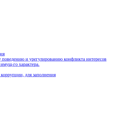
ция
 поведению и урегулированию конфликта интересов
 имущ-го характера.
 коррупции, для заполнения