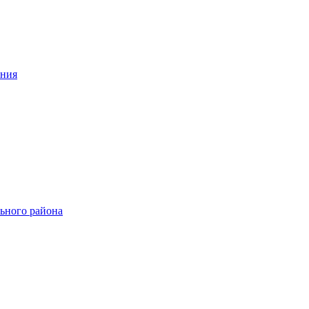
ения
ьного района