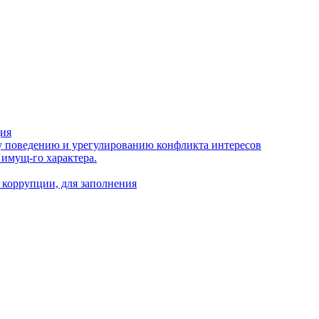
ция
 поведению и урегулированию конфликта интересов
 имущ-го характера.
 коррупции, для заполнения