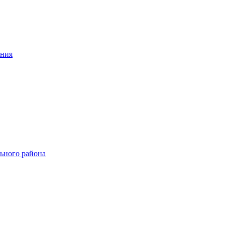
ения
ьного района