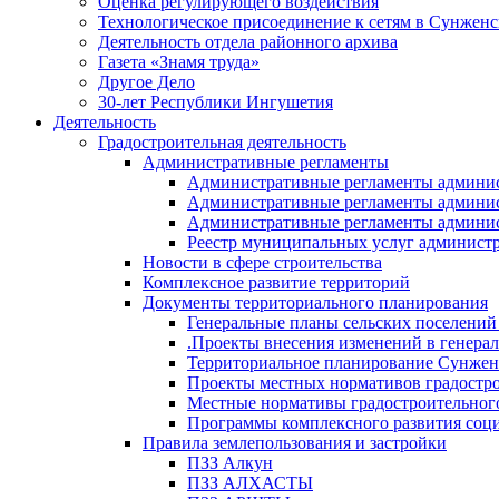
Оценка регулирующего воздействия
Технологическое присоединение к сетям в Сунжен
Деятельность отдела районного архива
Газета «Знамя труда»
Другое Дело
30-лет Республики Ингушетия
Деятельность
Градостроительная деятельность
Административные регламенты
Административные регламенты админи
Административные регламенты админи
Административные регламенты админис
Реестр муниципальных услуг админист
Новости в сфере строительства
Комплексное развитие территорий
Документы территориального планирования
Генеральные планы сельских поселени
.Проекты внесения изменений в генера
Территориальное планирование Сунжен
Проекты местных нормативов градостр
Местные нормативы градостроительног
Программы комплексного развития соци
Правила землепользования и застройки
ПЗЗ Алкун
ПЗЗ АЛХАСТЫ