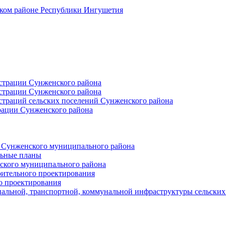
ском районе Республики Ингушетия
страции Сунженского района
страции Сунженского района
траций сельских поселений Сунженского района
рации Сунженского района
й Сунженского муниципального района
льные планы
ского муниципального района
оительного проектирования
о проектирования
альной, транспортной, коммунальной инфраструктуры сельски