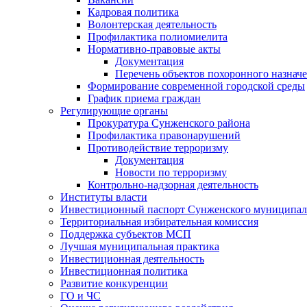
Кадровая политика
Волонтерская деятельность
Профилактика полиомиелита
Нормативно-правовые акты
Документация
Перечень объектов похоронного назнач
Формирование современной городской среды
График приема граждан
Регулирующие органы
Прокуратура Сунженского района
Профилактика правонарушений
Противодействие терроризму
Документация
Новости по терроризму
Контрольно-надзорная деятельность
Институты власти
Инвестиционный паспорт Сунженского муниципал
Территориальная избирательная комиссия
Поддержка субъектов МСП
Лучшая муниципальная практика
Инвестиционная деятельность
Инвестиционная политика
Развитие конкуренции
ГО и ЧС