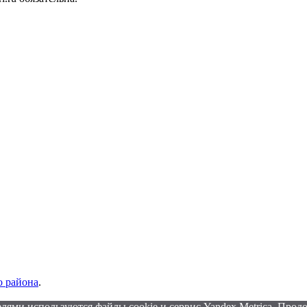
 района
.
лями используются файлы cookie и сервис Yandex.Metrica. Продо