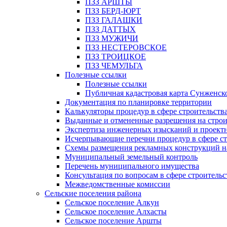
ПЗЗ АРШТЫ
ПЗЗ БЕРД-ЮРТ
ПЗЗ ГАЛАШКИ
ПЗЗ ДАТТЫХ
ПЗЗ МУЖИЧИ
ПЗЗ НЕСТЕРОВСКОЕ
ПЗЗ ТРОИЦКОЕ
ПЗЗ ЧЕМУЛЬГА
Полезные ссылки
Полезные ссылки
Публичная кадастровая карта Сунженск
Документация по планировке территории
Калькуляторы процедур в сфере строительств
Выданные и отмененные разрешения на строи
Экспертиза инженерных изысканий и проект
Исчерпывающие перечни процедур в сфере ст
Схемы размещения рекламных конструкций н
Муниципальный земельный контроль
Перечень муниципального имущества
Консультация по вопросам в сфере строительс
Межведомственные комиссии
Сельские поселения района
Сельское поселение Алкун
Сельское поселение Алхасты
Сельское поселение Аршты