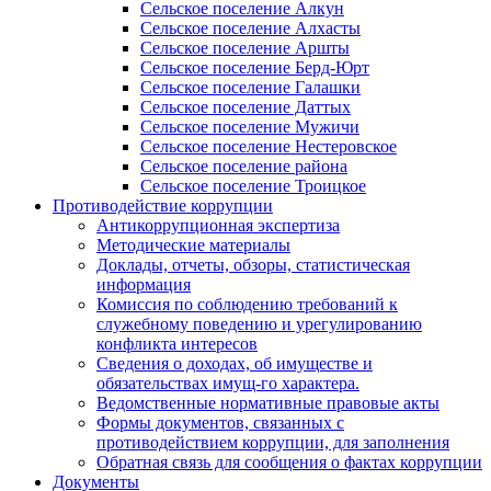
Сельское поселение Алкун
Сельское поселение Алхасты
Сельское поселение Аршты
Сельское поселение Берд-Юрт
Сельское поселение Галашки
Сельское поселение Даттых
Сельское поселение Мужичи
Сельское поселение Нестеровское
Сельское поселение района
Сельское поселение Троицкое
Противодействие коррупции
Антикоррупционная экспертиза
Методические материалы
Доклады, отчеты, обзоры, статистическая
информация
Комиссия по соблюдению требований к
служебному поведению и урегулированию
конфликта интересов
Сведения о доходах, об имуществе и
обязательствах имущ-го характера.
Ведомственные нормативные правовые акты
Формы документов, связанных с
противодействием коррупции, для заполнения
Обратная связь для сообщения о фактах коррупции
Документы