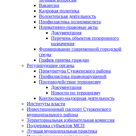
Вакансии
Кадровая политика
Волонтерская деятельность
Профилактика полиомиелита
Нормативно-правовые акты
Документация
Перечень объектов похоронного
назначения
Формирование современной городской
среды
График приема граждан
Регулирующие органы
Прокуратура Сунженского района
Профилактика правонарушений
Противодействие терроризму
Документация
Новости по терроризму
Контрольно-надзорная деятельность
Институты власти
Инвестиционный паспорт Сунженского
муниципального района
Территориальная избирательная комиссия
Поддержка субъектов МСП
Лучшая муниципальная практика