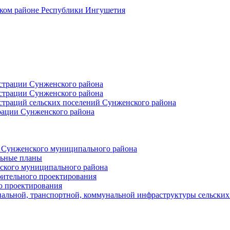
ском районе Республики Ингушетия
страции Сунженского района
страции Сунженского района
траций сельских поселений Сунженского района
рации Сунженского района
й Сунженского муниципального района
льные планы
ского муниципального района
оительного проектирования
о проектирования
альной, транспортной, коммунальной инфраструктуры сельски