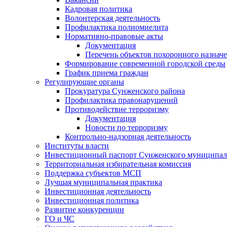
Кадровая политика
Волонтерская деятельность
Профилактика полиомиелита
Нормативно-правовые акты
Документация
Перечень объектов похоронного назнач
Формирование современной городской среды
График приема граждан
Регулирующие органы
Прокуратура Сунженского района
Профилактика правонарушений
Противодействие терроризму
Документация
Новости по терроризму
Контрольно-надзорная деятельность
Институты власти
Инвестиционный паспорт Сунженского муниципал
Территориальная избирательная комиссия
Поддержка субъектов МСП
Лучшая муниципальная практика
Инвестиционная деятельность
Инвестиционная политика
Развитие конкуренции
ГО и ЧС