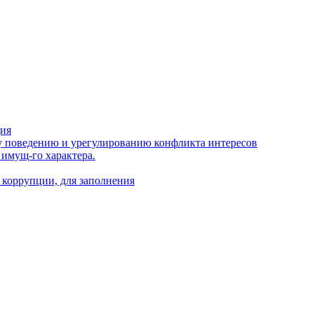
ция
 поведению и урегулированию конфликта интересов
 имущ-го характера.
 коррупции, для заполнения