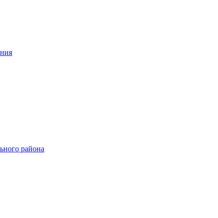
ения
ьного района