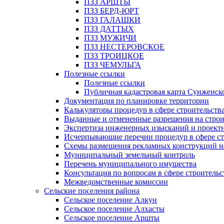
ПЗЗ АРШТЫ
ПЗЗ БЕРД-ЮРТ
ПЗЗ ГАЛАШКИ
ПЗЗ ДАТТЫХ
ПЗЗ МУЖИЧИ
ПЗЗ НЕСТЕРОВСКОЕ
ПЗЗ ТРОИЦКОЕ
ПЗЗ ЧЕМУЛЬГА
Полезные ссылки
Полезные ссылки
Публичная кадастровая карта Сунженск
Документация по планировке территории
Калькуляторы процедур в сфере строительств
Выданные и отмененные разрешения на строи
Экспертиза инженерных изысканий и проект
Исчерпывающие перечни процедур в сфере ст
Схемы размещения рекламных конструкций н
Муниципальный земельный контроль
Перечень муниципального имущества
Консультация по вопросам в сфере строительс
Межведомственные комиссии
Сельские поселения района
Сельское поселение Алкун
Сельское поселение Алхасты
Сельское поселение Аршты