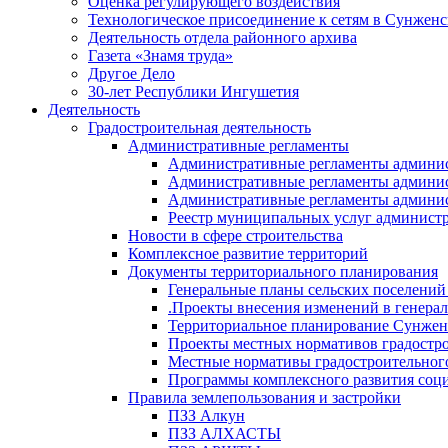
Оценка регулирующего воздействия
Технологическое присоединение к сетям в Сунжен
Деятельность отдела районного архива
Газета «Знамя труда»
Другое Дело
30-лет Республики Ингушетия
Деятельность
Градостроительная деятельность
Административные регламенты
Административные регламенты админи
Административные регламенты админи
Административные регламенты админис
Реестр муниципальных услуг админист
Новости в сфере строительства
Комплексное развитие территорий
Документы территориального планирования
Генеральные планы сельских поселени
.Проекты внесения изменений в генера
Территориальное планирование Сунжен
Проекты местных нормативов градостр
Местные нормативы градостроительног
Программы комплексного развития соци
Правила землепользования и застройки
ПЗЗ Алкун
ПЗЗ АЛХАСТЫ