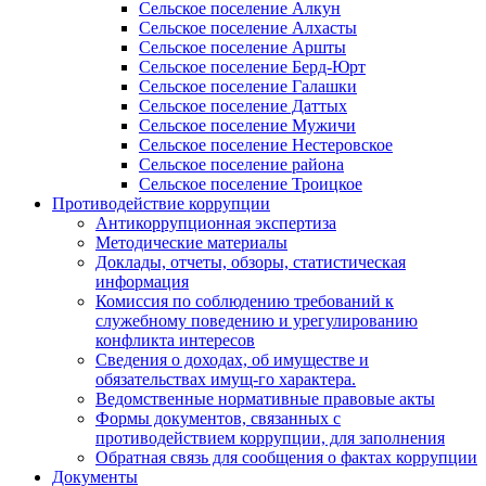
Сельское поселение Алкун
Сельское поселение Алхасты
Сельское поселение Аршты
Сельское поселение Берд-Юрт
Сельское поселение Галашки
Сельское поселение Даттых
Сельское поселение Мужичи
Сельское поселение Нестеровское
Сельское поселение района
Сельское поселение Троицкое
Противодействие коррупции
Антикоррупционная экспертиза
Методические материалы
Доклады, отчеты, обзоры, статистическая
информация
Комиссия по соблюдению требований к
служебному поведению и урегулированию
конфликта интересов
Сведения о доходах, об имуществе и
обязательствах имущ-го характера.
Ведомственные нормативные правовые акты
Формы документов, связанных с
противодействием коррупции, для заполнения
Обратная связь для сообщения о фактах коррупции
Документы