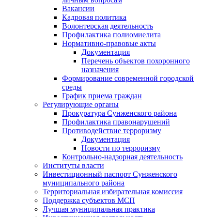
Вакансии
Кадровая политика
Волонтерская деятельность
Профилактика полиомиелита
Нормативно-правовые акты
Документация
Перечень объектов похоронного
назначения
Формирование современной городской
среды
График приема граждан
Регулирующие органы
Прокуратура Сунженского района
Профилактика правонарушений
Противодействие терроризму
Документация
Новости по терроризму
Контрольно-надзорная деятельность
Институты власти
Инвестиционный паспорт Сунженского
муниципального района
Территориальная избирательная комиссия
Поддержка субъектов МСП
Лучшая муниципальная практика