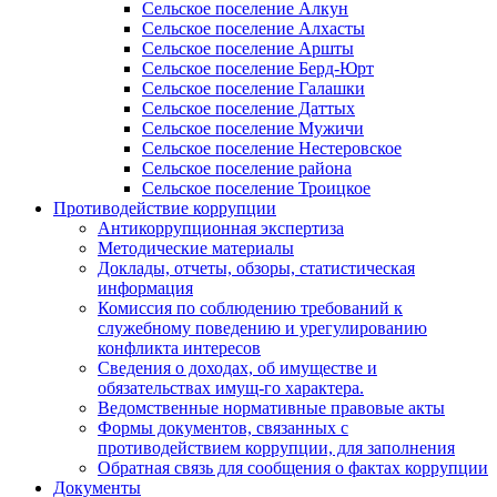
Сельское поселение Алкун
Сельское поселение Алхасты
Сельское поселение Аршты
Сельское поселение Берд-Юрт
Сельское поселение Галашки
Сельское поселение Даттых
Сельское поселение Мужичи
Сельское поселение Нестеровское
Сельское поселение района
Сельское поселение Троицкое
Противодействие коррупции
Антикоррупционная экспертиза
Методические материалы
Доклады, отчеты, обзоры, статистическая
информация
Комиссия по соблюдению требований к
служебному поведению и урегулированию
конфликта интересов
Сведения о доходах, об имуществе и
обязательствах имущ-го характера.
Ведомственные нормативные правовые акты
Формы документов, связанных с
противодействием коррупции, для заполнения
Обратная связь для сообщения о фактах коррупции
Документы