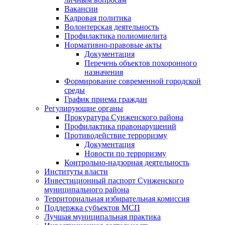
Вакансии
Кадровая политика
Волонтерская деятельность
Профилактика полиомиелита
Нормативно-правовые акты
Документация
Перечень объектов похоронного
назначения
Формирование современной городской
среды
График приема граждан
Регулирующие органы
Прокуратура Сунженского района
Профилактика правонарушений
Противодействие терроризму
Документация
Новости по терроризму
Контрольно-надзорная деятельность
Институты власти
Инвестиционный паспорт Сунженского
муниципального района
Территориальная избирательная комиссия
Поддержка субъектов МСП
Лучшая муниципальная практика