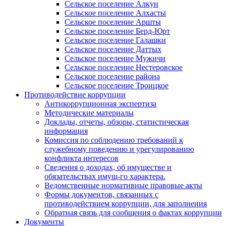
Сельское поселение Алкун
Сельское поселение Алхасты
Сельское поселение Аршты
Сельское поселение Берд-Юрт
Сельское поселение Галашки
Сельское поселение Даттых
Сельское поселение Мужичи
Сельское поселение Нестеровское
Сельское поселение района
Сельское поселение Троицкое
Противодействие коррупции
Антикоррупционная экспертиза
Методические материалы
Доклады, отчеты, обзоры, статистическая
информация
Комиссия по соблюдению требований к
служебному поведению и урегулированию
конфликта интересов
Сведения о доходах, об имуществе и
обязательствах имущ-го характера.
Ведомственные нормативные правовые акты
Формы документов, связанных с
противодействием коррупции, для заполнения
Обратная связь для сообщения о фактах коррупции
Документы