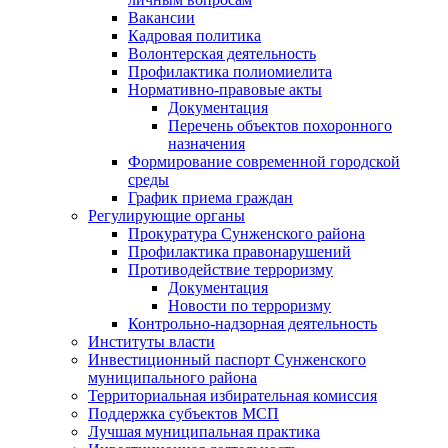
Вакансии
Кадровая политика
Волонтерская деятельность
Профилактика полиомиелита
Нормативно-правовые акты
Документация
Перечень объектов похоронного
назначения
Формирование современной городской
среды
График приема граждан
Регулирующие органы
Прокуратура Сунженского района
Профилактика правонарушений
Противодействие терроризму
Документация
Новости по терроризму
Контрольно-надзорная деятельность
Институты власти
Инвестиционный паспорт Сунженского
муниципального района
Территориальная избирательная комиссия
Поддержка субъектов МСП
Лучшая муниципальная практика