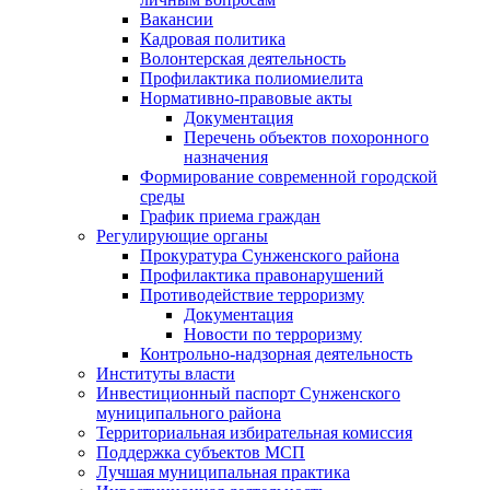
Вакансии
Кадровая политика
Волонтерская деятельность
Профилактика полиомиелита
Нормативно-правовые акты
Документация
Перечень объектов похоронного
назначения
Формирование современной городской
среды
График приема граждан
Регулирующие органы
Прокуратура Сунженского района
Профилактика правонарушений
Противодействие терроризму
Документация
Новости по терроризму
Контрольно-надзорная деятельность
Институты власти
Инвестиционный паспорт Сунженского
муниципального района
Территориальная избирательная комиссия
Поддержка субъектов МСП
Лучшая муниципальная практика