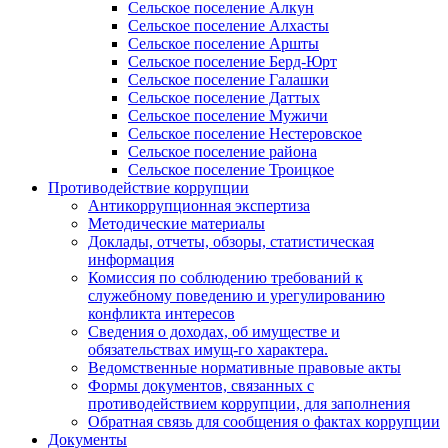
Сельское поселение Алкун
Сельское поселение Алхасты
Сельское поселение Аршты
Сельское поселение Берд-Юрт
Сельское поселение Галашки
Сельское поселение Даттых
Сельское поселение Мужичи
Сельское поселение Нестеровское
Сельское поселение района
Сельское поселение Троицкое
Противодействие коррупции
Антикоррупционная экспертиза
Методические материалы
Доклады, отчеты, обзоры, статистическая
информация
Комиссия по соблюдению требований к
служебному поведению и урегулированию
конфликта интересов
Сведения о доходах, об имуществе и
обязательствах имущ-го характера.
Ведомственные нормативные правовые акты
Формы документов, связанных с
противодействием коррупции, для заполнения
Обратная связь для сообщения о фактах коррупции
Документы