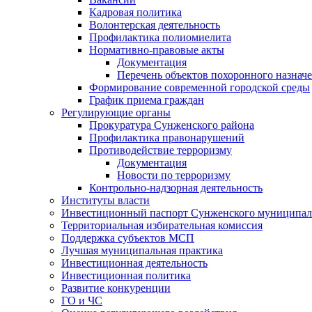
Кадровая политика
Волонтерская деятельность
Профилактика полиомиелита
Нормативно-правовые акты
Документация
Перечень объектов похоронного назнач
Формирование современной городской среды
График приема граждан
Регулирующие органы
Прокуратура Сунженского района
Профилактика правонарушений
Противодействие терроризму
Документация
Новости по терроризму
Контрольно-надзорная деятельность
Институты власти
Инвестиционный паспорт Сунженского муниципал
Территориальная избирательная комиссия
Поддержка субъектов МСП
Лучшая муниципальная практика
Инвестиционная деятельность
Инвестиционная политика
Развитие конкуренции
ГО и ЧС