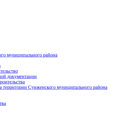
ого муниципального района
а
тельство
ной документации
роительства
а территории Сунженского муниципального района
тва