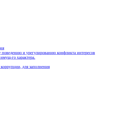
ция
 поведению и урегулированию конфликта интересов
 имущ-го характера.
 коррупции, для заполнения