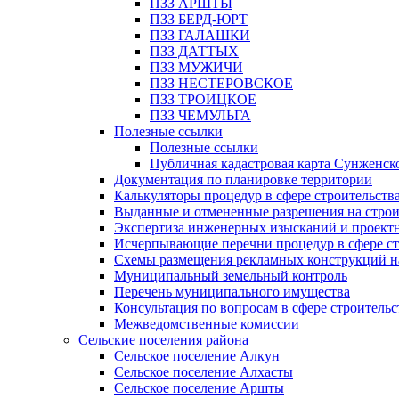
ПЗЗ АРШТЫ
ПЗЗ БЕРД-ЮРТ
ПЗЗ ГАЛАШКИ
ПЗЗ ДАТТЫХ
ПЗЗ МУЖИЧИ
ПЗЗ НЕСТЕРОВСКОЕ
ПЗЗ ТРОИЦКОЕ
ПЗЗ ЧЕМУЛЬГА
Полезные ссылки
Полезные ссылки
Публичная кадастровая карта Сунженск
Документация по планировке территории
Калькуляторы процедур в сфере строительств
Выданные и отмененные разрешения на строи
Экспертиза инженерных изысканий и проект
Исчерпывающие перечни процедур в сфере ст
Схемы размещения рекламных конструкций н
Муниципальный земельный контроль
Перечень муниципального имущества
Консультация по вопросам в сфере строительс
Межведомственные комиссии
Сельские поселения района
Сельское поселение Алкун
Сельское поселение Алхасты
Сельское поселение Аршты