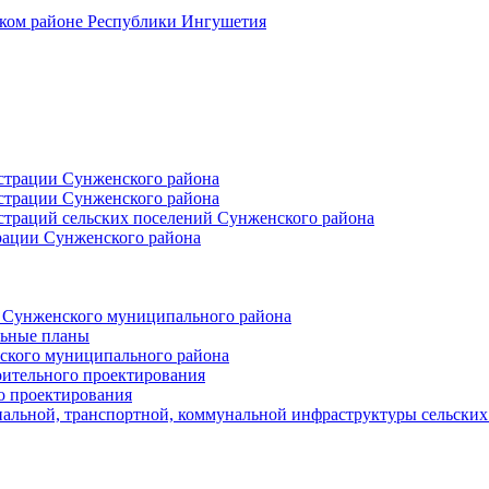
ском районе Республики Ингушетия
страции Сунженского района
страции Сунженского района
траций сельских поселений Сунженского района
рации Сунженского района
й Сунженского муниципального района
льные планы
ского муниципального района
оительного проектирования
о проектирования
альной, транспортной, коммунальной инфраструктуры сельски