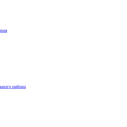
ения
ьного района