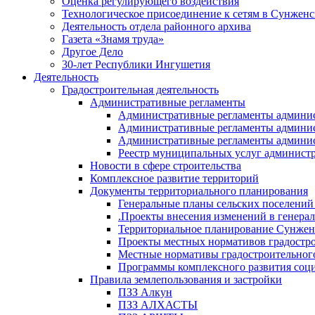
Оценка регулирующего воздействия
Технологическое присоединение к сетям в Сунжен
Деятельность отдела районного архива
Газета «Знамя труда»
Другое Дело
30-лет Республики Ингушетия
Деятельность
Градостроительная деятельность
Административные регламенты
Административные регламенты админи
Административные регламенты админи
Административные регламенты админис
Реестр муниципальных услуг админист
Новости в сфере строительства
Комплексное развитие территорий
Документы территориального планирования
Генеральные планы сельских поселени
.Проекты внесения изменений в генера
Территориальное планирование Сунжен
Проекты местных нормативов градостр
Местные нормативы градостроительног
Программы комплексного развития соци
Правила землепользования и застройки
ПЗЗ Алкун
ПЗЗ АЛХАСТЫ