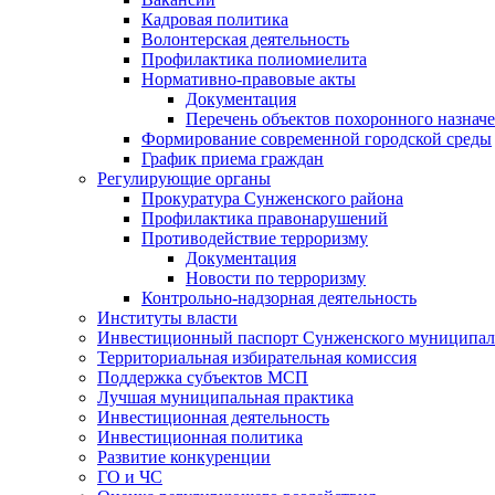
Кадровая политика
Волонтерская деятельность
Профилактика полиомиелита
Нормативно-правовые акты
Документация
Перечень объектов похоронного назнач
Формирование современной городской среды
График приема граждан
Регулирующие органы
Прокуратура Сунженского района
Профилактика правонарушений
Противодействие терроризму
Документация
Новости по терроризму
Контрольно-надзорная деятельность
Институты власти
Инвестиционный паспорт Сунженского муниципал
Территориальная избирательная комиссия
Поддержка субъектов МСП
Лучшая муниципальная практика
Инвестиционная деятельность
Инвестиционная политика
Развитие конкуренции
ГО и ЧС