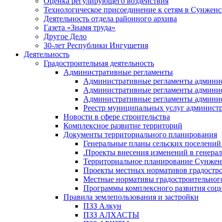
Оценка регулирующего воздействия
Технологическое присоединение к сетям в Сунжен
Деятельность отдела районного архива
Газета «Знамя труда»
Другое Дело
30-лет Республики Ингушетия
Деятельность
Градостроительная деятельность
Административные регламенты
Административные регламенты админи
Административные регламенты админи
Административные регламенты админис
Реестр муниципальных услуг админист
Новости в сфере строительства
Комплексное развитие территорий
Документы территориального планирования
Генеральные планы сельских поселени
.Проекты внесения изменений в генера
Территориальное планирование Сунжен
Проекты местных нормативов градостр
Местные нормативы градостроительног
Программы комплексного развития соци
Правила землепользования и застройки
ПЗЗ Алкун
ПЗЗ АЛХАСТЫ