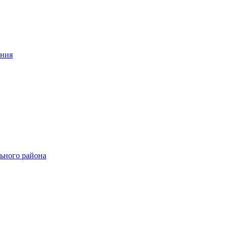
ения
ьного района