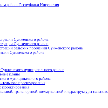
ском районе Республики Ингушетия
страции Сунженского района
страции Сунженского района
траций сельских поселений Сунженского района
рации Сунженского района
й Сунженского муниципального района
льные планы
ского муниципального района
оительного проектирования
о проектирования
альной, транспортной, коммунальной инфраструктуры сельски