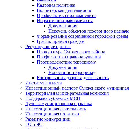
Кадровая политика
Волонтерская деятельность
Профилактика полиомиелита
Нормативно-правовые акты
Документация
Перечень объектов похоронного назнач
Формирование современной городской среды
График приема граждан
Регулирующие органы
Прокуратура Сунженского района
Профилактика правонарушений
Противодействие терроризму
Документация
Новости по терроризму
Контрольно-надзорная деятельность
Институты власти
Инвестиционный паспорт Сунженского муниципал
Территориальная избирательная комиссия
Поддержка субъектов МСП
Лучшая муниципальная практика
Инвестиционная деятельность
Инвестиционная политика
Развитие конкуренции
ГО и ЧС