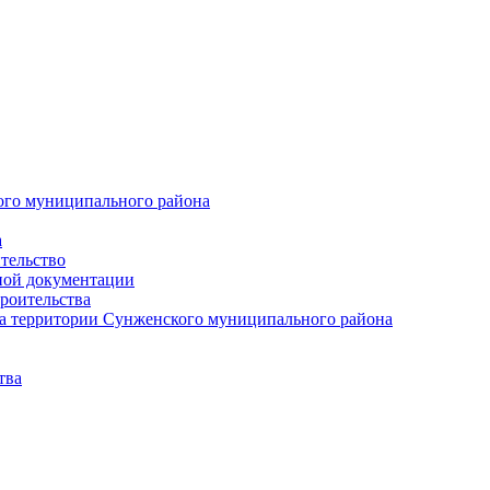
ого муниципального района
а
тельство
ной документации
роительства
а территории Сунженского муниципального района
тва