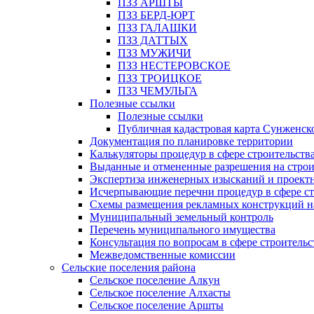
ПЗЗ АРШТЫ
ПЗЗ БЕРД-ЮРТ
ПЗЗ ГАЛАШКИ
ПЗЗ ДАТТЫХ
ПЗЗ МУЖИЧИ
ПЗЗ НЕСТЕРОВСКОЕ
ПЗЗ ТРОИЦКОЕ
ПЗЗ ЧЕМУЛЬГА
Полезные ссылки
Полезные ссылки
Публичная кадастровая карта Сунженск
Документация по планировке территории
Калькуляторы процедур в сфере строительств
Выданные и отмененные разрешения на строи
Экспертиза инженерных изысканий и проект
Исчерпывающие перечни процедур в сфере ст
Схемы размещения рекламных конструкций н
Муниципальный земельный контроль
Перечень муниципального имущества
Консультация по вопросам в сфере строительс
Межведомственные комиссии
Сельские поселения района
Сельское поселение Алкун
Сельское поселение Алхасты
Сельское поселение Аршты