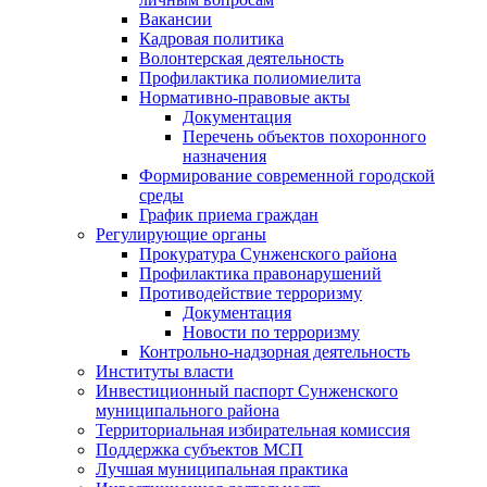
Вакансии
Кадровая политика
Волонтерская деятельность
Профилактика полиомиелита
Нормативно-правовые акты
Документация
Перечень объектов похоронного
назначения
Формирование современной городской
среды
График приема граждан
Регулирующие органы
Прокуратура Сунженского района
Профилактика правонарушений
Противодействие терроризму
Документация
Новости по терроризму
Контрольно-надзорная деятельность
Институты власти
Инвестиционный паспорт Сунженского
муниципального района
Территориальная избирательная комиссия
Поддержка субъектов МСП
Лучшая муниципальная практика