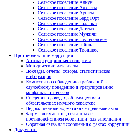
Сельское поселение Алкун
Сельское поселение Алхасты
Сельское поселение Аршты
Сельское поселение Берд-Юрт
Сельское поселение Галашки
Сельское поселение Даттых
Сельское поселение Мужичи
Сельское поселение Нестеровское
Сельское поселение района
Сельское поселение Троицкое
Противодействие коррупции
Антикоррупционная экспертиза
Методические материалы
Доклады, отчеты, обзоры, статистическая
информация
Комиссия по соблюдению требований к
служебному поведению и урегулированию
конфликта интересов
Сведения о доходах, об имуществе и
обязательствах имущ-го характера.
Ведомственные нормативные правовые акты
Формы документов, связанных с
противодействием коррупции, для заполнения
Обратная связь для сообщения о фактах коррупции
Документы