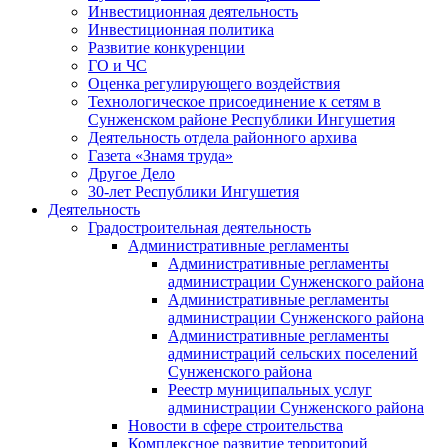
Инвестиционная деятельность
Инвестиционная политика
Развитие конкуренции
ГО и ЧС
Оценка регулирующего воздействия
Технологическое присоединение к сетям в
Сунженском районе Республики Ингушетия
Деятельность отдела районного архива
Газета «Знамя труда»
Другое Дело
30-лет Республики Ингушетия
Деятельность
Градостроительная деятельность
Административные регламенты
Административные регламенты
администрации Сунженского района
Административные регламенты
администрации Сунженского района
Административные регламенты
администраций сельских поселений
Сунженского района
Реестр муниципальных услуг
администрации Сунженского района
Новости в сфере строительства
Комплексное развитие территорий