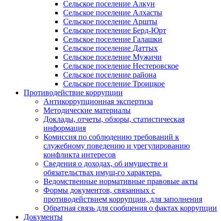
Сельское поселение Алкун
Сельское поселение Алхасты
Сельское поселение Аршты
Сельское поселение Берд-Юрт
Сельское поселение Галашки
Сельское поселение Даттых
Сельское поселение Мужичи
Сельское поселение Нестеровское
Сельское поселение района
Сельское поселение Троицкое
Противодействие коррупции
Антикоррупционная экспертиза
Методические материалы
Доклады, отчеты, обзоры, статистическая
информация
Комиссия по соблюдению требований к
служебному поведению и урегулированию
конфликта интересов
Сведения о доходах, об имуществе и
обязательствах имущ-го характера.
Ведомственные нормативные правовые акты
Формы документов, связанных с
противодействием коррупции, для заполнения
Обратная связь для сообщения о фактах коррупции
Документы