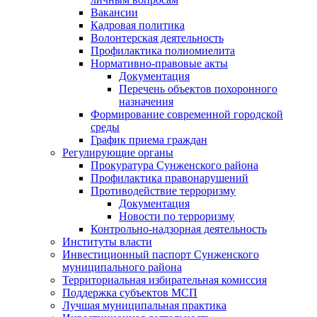
Вакансии
Кадровая политика
Волонтерская деятельность
Профилактика полиомиелита
Нормативно-правовые акты
Документация
Перечень объектов похоронного
назначения
Формирование современной городской
среды
График приема граждан
Регулирующие органы
Прокуратура Сунженского района
Профилактика правонарушений
Противодействие терроризму
Документация
Новости по терроризму
Контрольно-надзорная деятельность
Институты власти
Инвестиционный паспорт Сунженского
муниципального района
Территориальная избирательная комиссия
Поддержка субъектов МСП
Лучшая муниципальная практика