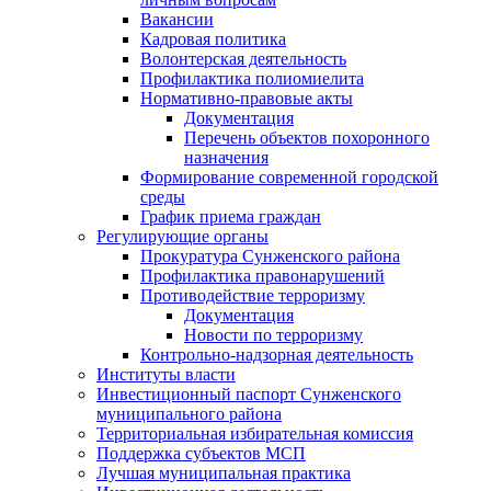
Вакансии
Кадровая политика
Волонтерская деятельность
Профилактика полиомиелита
Нормативно-правовые акты
Документация
Перечень объектов похоронного
назначения
Формирование современной городской
среды
График приема граждан
Регулирующие органы
Прокуратура Сунженского района
Профилактика правонарушений
Противодействие терроризму
Документация
Новости по терроризму
Контрольно-надзорная деятельность
Институты власти
Инвестиционный паспорт Сунженского
муниципального района
Территориальная избирательная комиссия
Поддержка субъектов МСП
Лучшая муниципальная практика