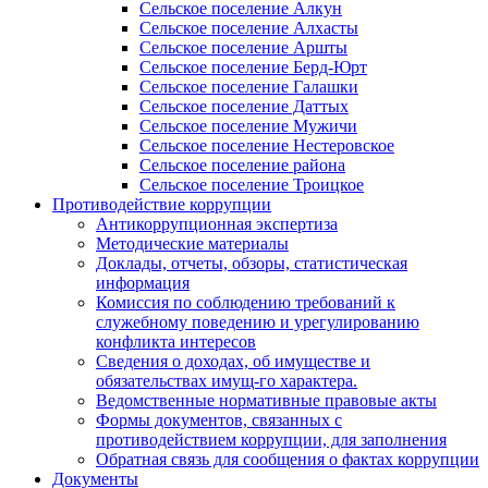
Сельское поселение Алкун
Сельское поселение Алхасты
Сельское поселение Аршты
Сельское поселение Берд-Юрт
Сельское поселение Галашки
Сельское поселение Даттых
Сельское поселение Мужичи
Сельское поселение Нестеровское
Сельское поселение района
Сельское поселение Троицкое
Противодействие коррупции
Антикоррупционная экспертиза
Методические материалы
Доклады, отчеты, обзоры, статистическая
информация
Комиссия по соблюдению требований к
служебному поведению и урегулированию
конфликта интересов
Сведения о доходах, об имуществе и
обязательствах имущ-го характера.
Ведомственные нормативные правовые акты
Формы документов, связанных с
противодействием коррупции, для заполнения
Обратная связь для сообщения о фактах коррупции
Документы