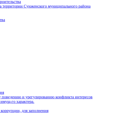
роительства
а территории Сунженского муниципального района
тва
ция
 поведению и урегулированию конфликта интересов
 имущ-го характера.
 коррупции, для заполнения