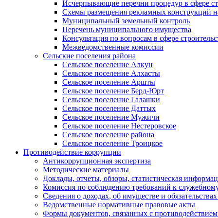
Исчерпывающие перечни процедур в сфере ст
Схемы размещения рекламных конструкций н
Муниципальный земельный контроль
Перечень муниципального имущества
Консультация по вопросам в сфере строительс
Межведомственные комиссии
Сельские поселения района
Сельское поселение Алкун
Сельское поселение Алхасты
Сельское поселение Аршты
Сельское поселение Берд-Юрт
Сельское поселение Галашки
Сельское поселение Даттых
Сельское поселение Мужичи
Сельское поселение Нестеровское
Сельское поселение района
Сельское поселение Троицкое
Противодействие коррупции
Антикоррупционная экспертиза
Методические материалы
Доклады, отчеты, обзоры, статистическая информа
Комиссия по соблюдению требований к служебному
Сведения о доходах, об имуществе и обязательствах
Ведомственные нормативные правовые акты
Формы документов, связанных с противодействием