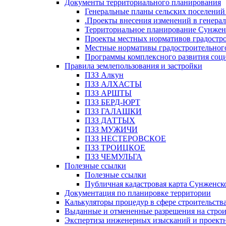
Документы территориального планирования
Генеральные планы сельских поселени
.Проекты внесения изменений в генера
Территориальное планирование Сунжен
Проекты местных нормативов градостр
Местные нормативы градостроительног
Программы комплексного развития соци
Правила землепользования и застройки
ПЗЗ Алкун
ПЗЗ АЛХАСТЫ
ПЗЗ АРШТЫ
ПЗЗ БЕРД-ЮРТ
ПЗЗ ГАЛАШКИ
ПЗЗ ДАТТЫХ
ПЗЗ МУЖИЧИ
ПЗЗ НЕСТЕРОВСКОЕ
ПЗЗ ТРОИЦКОЕ
ПЗЗ ЧЕМУЛЬГА
Полезные ссылки
Полезные ссылки
Публичная кадастровая карта Сунженск
Документация по планировке территории
Калькуляторы процедур в сфере строительств
Выданные и отмененные разрешения на строи
Экспертиза инженерных изысканий и проект