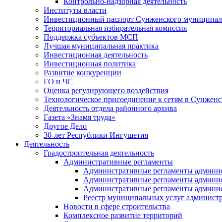
Контрольно-надзорная деятельность
Институты власти
Инвестиционный паспорт Сунженского муниципал
Территориальная избирательная комиссия
Поддержка субъектов МСП
Лучшая муниципальная практика
Инвестиционная деятельность
Инвестиционная политика
Развитие конкуренции
ГО и ЧС
Оценка регулирующего воздействия
Технологическое присоединение к сетям в Сунжен
Деятельность отдела районного архива
Газета «Знамя труда»
Другое Дело
30-лет Республики Ингушетия
Деятельность
Градостроительная деятельность
Административные регламенты
Административные регламенты админи
Административные регламенты админи
Административные регламенты админис
Реестр муниципальных услуг админист
Новости в сфере строительства
Комплексное развитие территорий