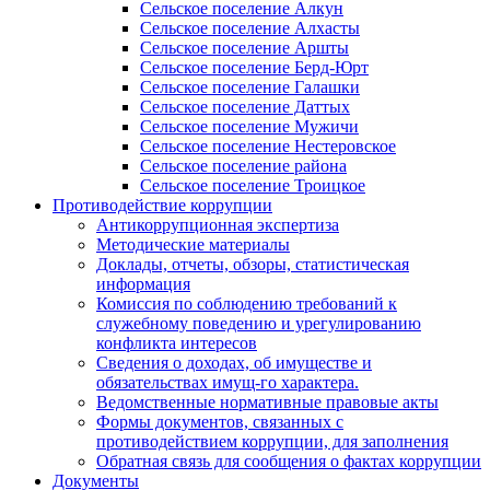
Сельское поселение Алкун
Сельское поселение Алхасты
Сельское поселение Аршты
Сельское поселение Берд-Юрт
Сельское поселение Галашки
Сельское поселение Даттых
Сельское поселение Мужичи
Сельское поселение Нестеровское
Сельское поселение района
Сельское поселение Троицкое
Противодействие коррупции
Антикоррупционная экспертиза
Методические материалы
Доклады, отчеты, обзоры, статистическая
информация
Комиссия по соблюдению требований к
служебному поведению и урегулированию
конфликта интересов
Сведения о доходах, об имуществе и
обязательствах имущ-го характера.
Ведомственные нормативные правовые акты
Формы документов, связанных с
противодействием коррупции, для заполнения
Обратная связь для сообщения о фактах коррупции
Документы