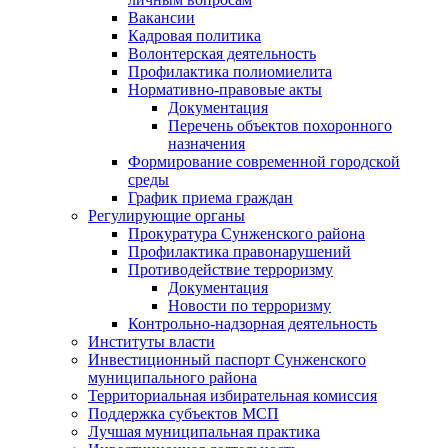
Вакансии
Кадровая политика
Волонтерская деятельность
Профилактика полиомиелита
Нормативно-правовые акты
Документация
Перечень объектов похоронного
назначения
Формирование современной городской
среды
График приема граждан
Регулирующие органы
Прокуратура Сунженского района
Профилактика правонарушений
Противодействие терроризму
Документация
Новости по терроризму
Контрольно-надзорная деятельность
Институты власти
Инвестиционный паспорт Сунженского
муниципального района
Территориальная избирательная комиссия
Поддержка субъектов МСП
Лучшая муниципальная практика