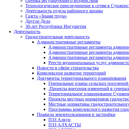
Оценка регулирующего воздействия
Технологическое присоединение к сетям в Сунжен
Деятельность отдела районного архива
Газета «Знамя труда»
Другое Дело
30-лет Республики Ингушетия
Деятельность
Градостроительная деятельность
Административные регламенты
Административные регламенты админи
Административные регламенты админи
Административные регламенты админис
Реестр муниципальных услуг админист
Новости в сфере строительства
Комплексное развитие территорий
Документы территориального планирования
Генеральные планы сельских поселени
.Проекты внесения изменений в генера
Территориальное планирование Сунжен
Проекты местных нормативов градостр
Местные нормативы градостроительног
Программы комплексного развития соци
Правила землепользования и застройки
ПЗЗ Алкун
ПЗЗ АЛХАСТЫ