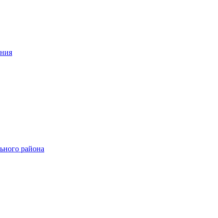
ения
ьного района