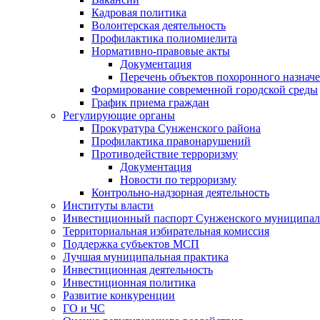
Кадровая политика
Волонтерская деятельность
Профилактика полиомиелита
Нормативно-правовые акты
Документация
Перечень объектов похоронного назнач
Формирование современной городской среды
График приема граждан
Регулирующие органы
Прокуратура Сунженского района
Профилактика правонарушений
Противодействие терроризму
Документация
Новости по терроризму
Контрольно-надзорная деятельность
Институты власти
Инвестиционный паспорт Сунженского муниципал
Территориальная избирательная комиссия
Поддержка субъектов МСП
Лучшая муниципальная практика
Инвестиционная деятельность
Инвестиционная политика
Развитие конкуренции
ГО и ЧС