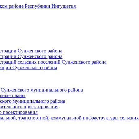
ском районе Республики Ингушетия
страции Сунженского района
страции Сунженского района
траций сельских поселений Сунженского района
рации Сунженского района
й Сунженского муниципального района
льные планы
ского муниципального района
оительного проектирования
о проектирования
альной, транспортной, коммунальной инфраструктуры сельски