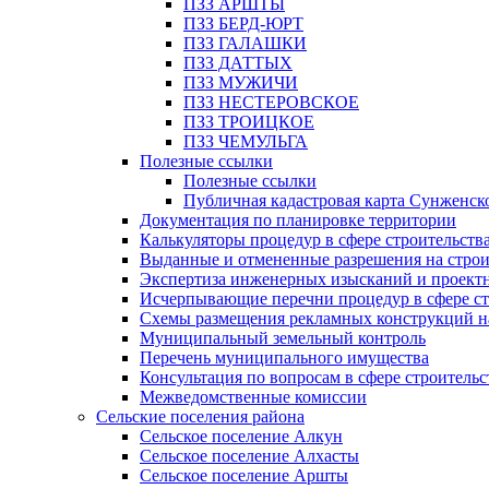
ПЗЗ АРШТЫ
ПЗЗ БЕРД-ЮРТ
ПЗЗ ГАЛАШКИ
ПЗЗ ДАТТЫХ
ПЗЗ МУЖИЧИ
ПЗЗ НЕСТЕРОВСКОЕ
ПЗЗ ТРОИЦКОЕ
ПЗЗ ЧЕМУЛЬГА
Полезные ссылки
Полезные ссылки
Публичная кадастровая карта Сунженск
Документация по планировке территории
Калькуляторы процедур в сфере строительств
Выданные и отмененные разрешения на строи
Экспертиза инженерных изысканий и проект
Исчерпывающие перечни процедур в сфере ст
Схемы размещения рекламных конструкций н
Муниципальный земельный контроль
Перечень муниципального имущества
Консультация по вопросам в сфере строительс
Межведомственные комиссии
Сельские поселения района
Сельское поселение Алкун
Сельское поселение Алхасты
Сельское поселение Аршты