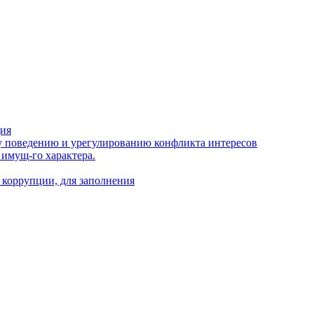
ция
 поведению и урегулированию конфликта интересов
 имущ-го характера.
 коррупции, для заполнения