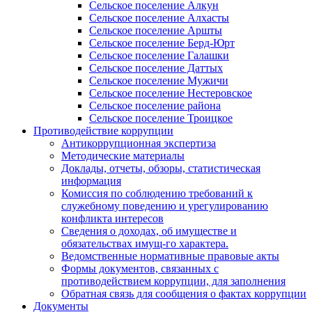
Сельское поселение Алкун
Сельское поселение Алхасты
Сельское поселение Аршты
Сельское поселение Берд-Юрт
Сельское поселение Галашки
Сельское поселение Даттых
Сельское поселение Мужичи
Сельское поселение Нестеровское
Сельское поселение района
Сельское поселение Троицкое
Противодействие коррупции
Антикоррупционная экспертиза
Методические материалы
Доклады, отчеты, обзоры, статистическая
информация
Комиссия по соблюдению требований к
служебному поведению и урегулированию
конфликта интересов
Сведения о доходах, об имуществе и
обязательствах имущ-го характера.
Ведомственные нормативные правовые акты
Формы документов, связанных с
противодействием коррупции, для заполнения
Обратная связь для сообщения о фактах коррупции
Документы