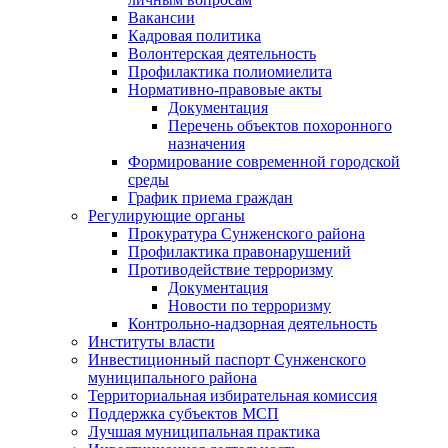
Вакансии
Кадровая политика
Волонтерская деятельность
Профилактика полиомиелита
Нормативно-правовые акты
Документация
Перечень объектов похоронного
назначения
Формирование современной городской
среды
График приема граждан
Регулирующие органы
Прокуратура Сунженского района
Профилактика правонарушений
Противодействие терроризму
Документация
Новости по терроризму
Контрольно-надзорная деятельность
Институты власти
Инвестиционный паспорт Сунженского
муниципального района
Территориальная избирательная комиссия
Поддержка субъектов МСП
Лучшая муниципальная практика