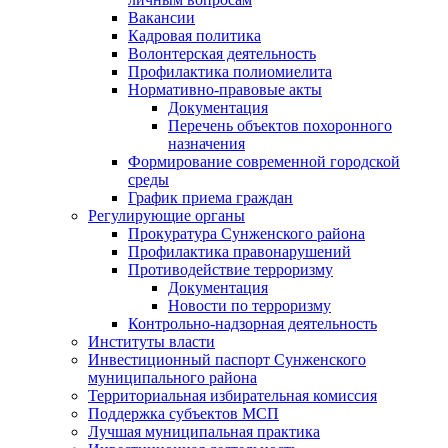
Вакансии
Кадровая политика
Волонтерская деятельность
Профилактика полиомиелита
Нормативно-правовые акты
Документация
Перечень объектов похоронного
назначения
Формирование современной городской
среды
График приема граждан
Регулирующие органы
Прокуратура Сунженского района
Профилактика правонарушений
Противодействие терроризму
Документация
Новости по терроризму
Контрольно-надзорная деятельность
Институты власти
Инвестиционный паспорт Сунженского
муниципального района
Территориальная избирательная комиссия
Поддержка субъектов МСП
Лучшая муниципальная практика