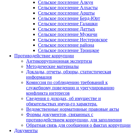
Сельское поселение Алкун
Сельское поселение Алхасты
Сельское поселение Аршты
Сельское поселение Берд-Юрт
Сельское поселение Галашки
Сельское поселение Даттых
Сельское поселение Мужичи
Сельское поселение Нестеровское
Сельское поселение района
Сельское поселение Троицкое
Противодействие коррупции
Антикоррупционная экспертиза
Методические материалы
Доклады, отчеты, обзоры, статистическая
информация
Комиссия по соблюдению требований к
служебному поведению и урегулированию
конфликта интересов
Сведения о доходах, об имуществе и
обязательствах имущ-го характера.
Ведомственные нормативные правовые акты
Формы документов, связанных с
противодействием коррупции, для заполнения
Обратная связь для сообщения о фактах коррупции
Документы