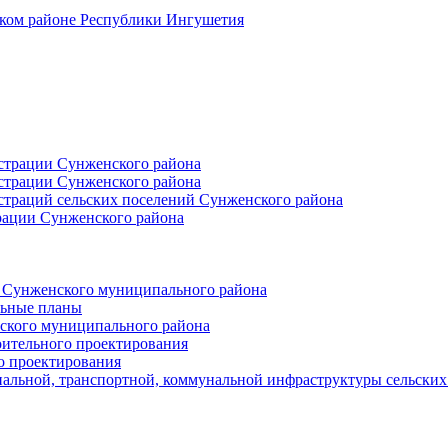
ском районе Республики Ингушетия
страции Сунженского района
страции Сунженского района
траций сельских поселений Сунженского района
рации Сунженского района
й Сунженского муниципального района
льные планы
ского муниципального района
оительного проектирования
о проектирования
альной, транспортной, коммунальной инфраструктуры сельски