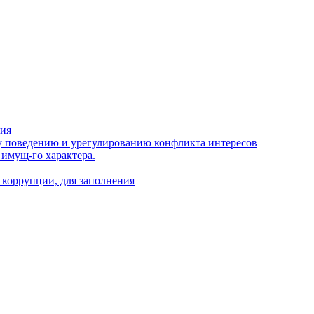
ция
 поведению и урегулированию конфликта интересов
 имущ-го характера.
 коррупции, для заполнения