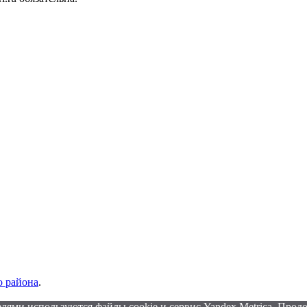
 района
.
лями используются файлы cookie и сервис Yandex.Metrica. Продо