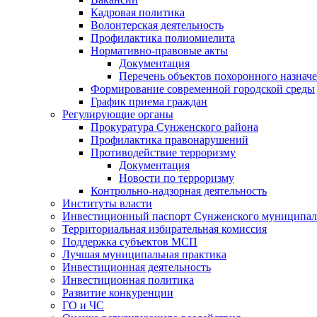
Кадровая политика
Волонтерская деятельность
Профилактика полиомиелита
Нормативно-правовые акты
Документация
Перечень объектов похоронного назнач
Формирование современной городской среды
График приема граждан
Регулирующие органы
Прокуратура Сунженского района
Профилактика правонарушений
Противодействие терроризму
Документация
Новости по терроризму
Контрольно-надзорная деятельность
Институты власти
Инвестиционный паспорт Сунженского муниципал
Территориальная избирательная комиссия
Поддержка субъектов МСП
Лучшая муниципальная практика
Инвестиционная деятельность
Инвестиционная политика
Развитие конкуренции
ГО и ЧС