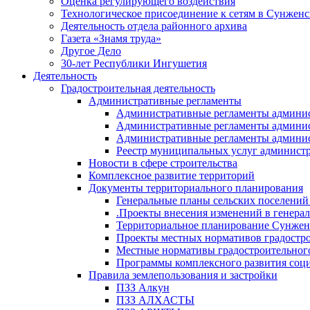
Оценка регулирующего воздействия
Технологическое присоединение к сетям в Сунжен
Деятельность отдела районного архива
Газета «Знамя труда»
Другое Дело
30-лет Республики Ингушетия
Деятельность
Градостроительная деятельность
Административные регламенты
Административные регламенты админи
Административные регламенты админи
Административные регламенты админис
Реестр муниципальных услуг админист
Новости в сфере строительства
Комплексное развитие территорий
Документы территориального планирования
Генеральные планы сельских поселени
.Проекты внесения изменений в генера
Территориальное планирование Сунжен
Проекты местных нормативов градостр
Местные нормативы градостроительног
Программы комплексного развития соци
Правила землепользования и застройки
ПЗЗ Алкун
ПЗЗ АЛХАСТЫ