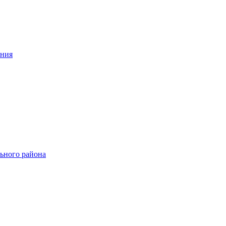
ения
ьного района