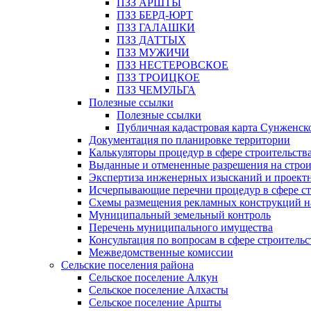
ПЗЗ АРШТЫ
ПЗЗ БЕРД-ЮРТ
ПЗЗ ГАЛАШКИ
ПЗЗ ДАТТЫХ
ПЗЗ МУЖИЧИ
ПЗЗ НЕСТЕРОВСКОЕ
ПЗЗ ТРОИЦКОЕ
ПЗЗ ЧЕМУЛЬГА
Полезные ссылки
Полезные ссылки
Публичная кадастровая карта Сунженск
Документация по планировке территории
Калькуляторы процедур в сфере строительств
Выданные и отмененные разрешения на строи
Экспертиза инженерных изысканий и проект
Исчерпывающие перечни процедур в сфере ст
Схемы размещения рекламных конструкций н
Муниципальный земельный контроль
Перечень муниципального имущества
Консультация по вопросам в сфере строительс
Межведомственные комиссии
Сельские поселения района
Сельское поселение Алкун
Сельское поселение Алхасты
Сельское поселение Аршты