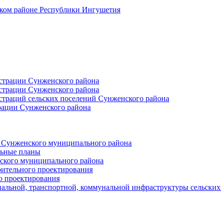
ском районе Республики Ингушетия
страции Сунженского района
страции Сунженского района
траций сельских поселений Сунженского района
рации Сунженского района
й Сунженского муниципального района
льные планы
ского муниципального района
оительного проектирования
о проектирования
альной, транспортной, коммунальной инфраструктуры сельски