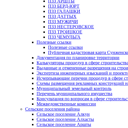
ПЗЗ АРШТЫ
ПЗЗ БЕРД-ЮРТ
ПЗЗ ГАЛАШКИ
ПЗЗ ДАТТЫХ
ПЗЗ МУЖИЧИ
ПЗЗ НЕСТЕРОВСКОЕ
ПЗЗ ТРОИЦКОЕ
ПЗЗ ЧЕМУЛЬГА
Полезные ссылки
Полезные ссылки
Публичная кадастровая карта Сунженск
Документация по планировке территории
Калькуляторы процедур в сфере строительств
Выданные и отмененные разрешения на строи
Экспертиза инженерных изысканий и проект
Исчерпывающие перечни процедур в сфере ст
Схемы размещения рекламных конструкций н
Муниципальный земельный контроль
Перечень муниципального имущества
Консультация по вопросам в сфере строительс
Межведомственные комиссии
Сельские поселения района
Сельское поселение Алкун
Сельское поселение Алхасты
Сельское поселение Аршты