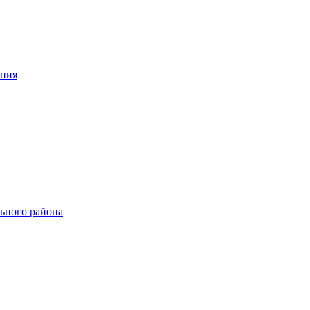
ения
ьного района