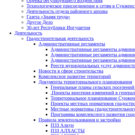
Оценка регулирующего воздействия
Технологическое присоединение к сетям в Сунжен
Деятельность отдела районного архива
Газета «Знамя труда»
Другое Дело
30-лет Республики Ингушетия
Деятельность
Градостроительная деятельность
Административные регламенты
Административные регламенты админи
Административные регламенты админи
Административные регламенты админис
Реестр муниципальных услуг админист
Новости в сфере строительства
Комплексное развитие территорий
Документы территориального планирования
Генеральные планы сельских поселени
.Проекты внесения изменений в генера
Территориальное планирование Сунжен
Проекты местных нормативов градостр
Местные нормативы градостроительног
Программы комплексного развития соци
Правила землепользования и застройки
ПЗЗ Алкун
ПЗЗ АЛХАСТЫ