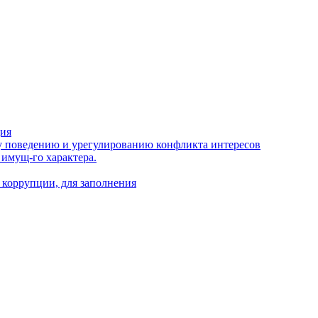
ция
 поведению и урегулированию конфликта интересов
 имущ-го характера.
 коррупции, для заполнения