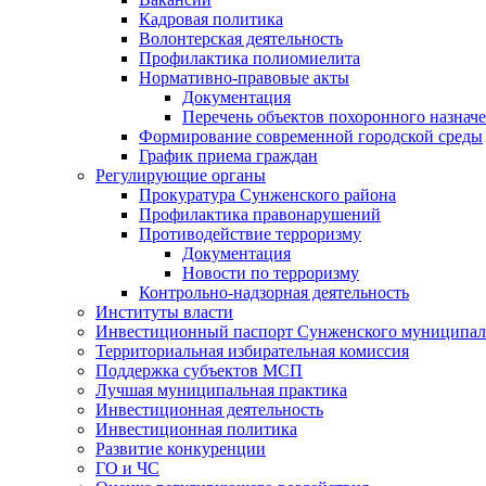
Кадровая политика
Волонтерская деятельность
Профилактика полиомиелита
Нормативно-правовые акты
Документация
Перечень объектов похоронного назнач
Формирование современной городской среды
График приема граждан
Регулирующие органы
Прокуратура Сунженского района
Профилактика правонарушений
Противодействие терроризму
Документация
Новости по терроризму
Контрольно-надзорная деятельность
Институты власти
Инвестиционный паспорт Сунженского муниципал
Территориальная избирательная комиссия
Поддержка субъектов МСП
Лучшая муниципальная практика
Инвестиционная деятельность
Инвестиционная политика
Развитие конкуренции
ГО и ЧС