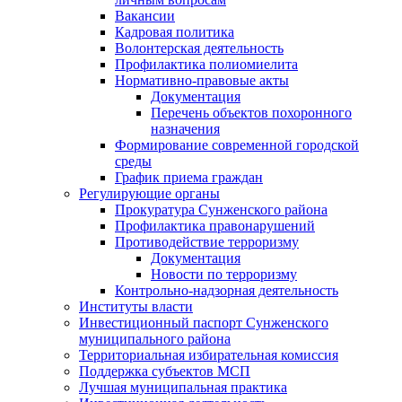
Вакансии
Кадровая политика
Волонтерская деятельность
Профилактика полиомиелита
Нормативно-правовые акты
Документация
Перечень объектов похоронного
назначения
Формирование современной городской
среды
График приема граждан
Регулирующие органы
Прокуратура Сунженского района
Профилактика правонарушений
Противодействие терроризму
Документация
Новости по терроризму
Контрольно-надзорная деятельность
Институты власти
Инвестиционный паспорт Сунженского
муниципального района
Территориальная избирательная комиссия
Поддержка субъектов МСП
Лучшая муниципальная практика