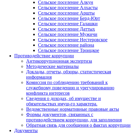
Сельское поселение Алкун
Сельское поселение Алхасты
Сельское поселение Аршты
Сельское поселение Берд-Юрт
Сельское поселение Галашки
Сельское поселение Даттых
Сельское поселение Мужичи
Сельское поселение Нестеровское
Сельское поселение района
Сельское поселение Троицкое
Противодействие коррупции
Антикоррупционная экспертиза
Методические материалы
Доклады, отчеты, обзоры, статистическая
информация
Комиссия по соблюдению требований к
служебному поведению и урегулированию
конфликта интересов
Сведения о доходах, об имуществе и
обязательствах имущ-го характера.
Ведомственные нормативные правовые акты
Формы документов, связанных с
противодействием коррупции, для заполнения
Обратная связь для сообщения о фактах коррупции
Документы