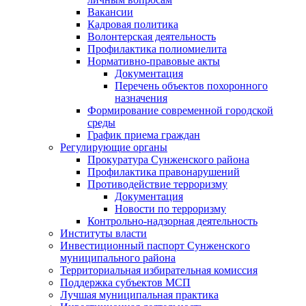
Вакансии
Кадровая политика
Волонтерская деятельность
Профилактика полиомиелита
Нормативно-правовые акты
Документация
Перечень объектов похоронного
назначения
Формирование современной городской
среды
График приема граждан
Регулирующие органы
Прокуратура Сунженского района
Профилактика правонарушений
Противодействие терроризму
Документация
Новости по терроризму
Контрольно-надзорная деятельность
Институты власти
Инвестиционный паспорт Сунженского
муниципального района
Территориальная избирательная комиссия
Поддержка субъектов МСП
Лучшая муниципальная практика