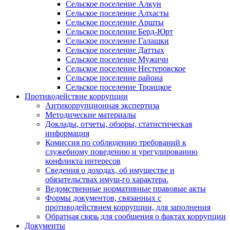
Сельское поселение Алкун
Сельское поселение Алхасты
Сельское поселение Аршты
Сельское поселение Берд-Юрт
Сельское поселение Галашки
Сельское поселение Даттых
Сельское поселение Мужичи
Сельское поселение Нестеровское
Сельское поселение района
Сельское поселение Троицкое
Противодействие коррупции
Антикоррупционная экспертиза
Методические материалы
Доклады, отчеты, обзоры, статистическая
информация
Комиссия по соблюдению требований к
служебному поведению и урегулированию
конфликта интересов
Сведения о доходах, об имуществе и
обязательствах имущ-го характера.
Ведомственные нормативные правовые акты
Формы документов, связанных с
противодействием коррупции, для заполнения
Обратная связь для сообщения о фактах коррупции
Документы