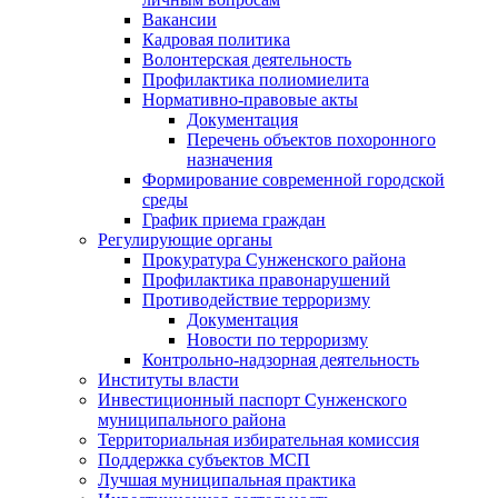
Вакансии
Кадровая политика
Волонтерская деятельность
Профилактика полиомиелита
Нормативно-правовые акты
Документация
Перечень объектов похоронного
назначения
Формирование современной городской
среды
График приема граждан
Регулирующие органы
Прокуратура Сунженского района
Профилактика правонарушений
Противодействие терроризму
Документация
Новости по терроризму
Контрольно-надзорная деятельность
Институты власти
Инвестиционный паспорт Сунженского
муниципального района
Территориальная избирательная комиссия
Поддержка субъектов МСП
Лучшая муниципальная практика