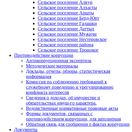
Сельское поселение Алкун
Сельское поселение Алхасты
Сельское поселение Аршты
Сельское поселение Берд-Юрт
Сельское поселение Галашки
Сельское поселение Даттых
Сельское поселение Мужичи
Сельское поселение Нестеровское
Сельское поселение района
Сельское поселение Троицкое
Противодействие коррупции
Антикоррупционная экспертиза
Методические материалы
Доклады, отчеты, обзоры, статистическая
информация
Комиссия по соблюдению требований к
служебному поведению и урегулированию
конфликта интересов
Сведения о доходах, об имуществе и
обязательствах имущ-го характера.
Ведомственные нормативные правовые акты
Формы документов, связанных с
противодействием коррупции, для заполнения
Обратная связь для сообщения о фактах коррупции
Документы