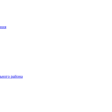
ения
ьного района