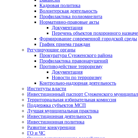
Кадровая политика
Волонтерская деятельность
Профилактика полиомиелита
Нормативно-правовые акты
Документация
Перечень объектов похоронного назнач
Формирование современной городской среды
График приема граждан
Регулирующие органы
Прокуратура Сунженского района
Профилактика правонарушений
Противодействие терроризму
Документация
Новости по терроризму
Контрольно-надзорная деятельность
Институты власти
Инвестиционный паспорт Сунженского муниципал
Территориальная избирательная комиссия
Поддержка субъектов МСП
Лучшая муниципальная практика
Инвестиционная деятельность
Инвестиционная политика
Развитие конкуренции
ГО и ЧС