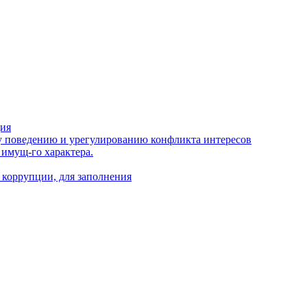
ция
 поведению и урегулированию конфликта интересов
 имущ-го характера.
 коррупции, для заполнения