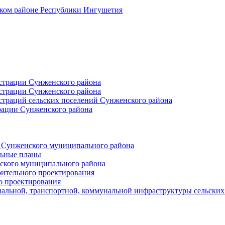
ском районе Республики Ингушетия
страции Сунженского района
страции Сунженского района
траций сельских поселений Сунженского района
рации Сунженского района
й Сунженского муниципального района
льные планы
ского муниципального района
оительного проектирования
о проектирования
альной, транспортной, коммунальной инфраструктуры сельски