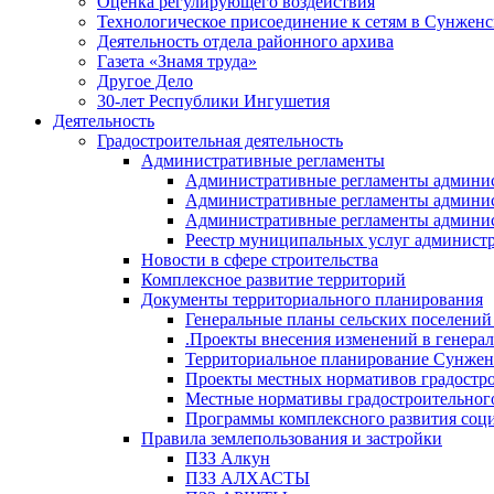
Оценка регулирующего воздействия
Технологическое присоединение к сетям в Сунжен
Деятельность отдела районного архива
Газета «Знамя труда»
Другое Дело
30-лет Республики Ингушетия
Деятельность
Градостроительная деятельность
Административные регламенты
Административные регламенты админи
Административные регламенты админи
Административные регламенты админис
Реестр муниципальных услуг админист
Новости в сфере строительства
Комплексное развитие территорий
Документы территориального планирования
Генеральные планы сельских поселени
.Проекты внесения изменений в генера
Территориальное планирование Сунжен
Проекты местных нормативов градостр
Местные нормативы градостроительног
Программы комплексного развития соци
Правила землепользования и застройки
ПЗЗ Алкун
ПЗЗ АЛХАСТЫ