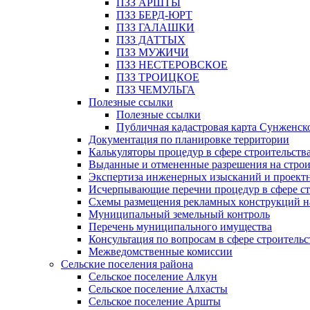
ПЗЗ АРШТЫ
ПЗЗ БЕРД-ЮРТ
ПЗЗ ГАЛАШКИ
ПЗЗ ДАТТЫХ
ПЗЗ МУЖИЧИ
ПЗЗ НЕСТЕРОВСКОЕ
ПЗЗ ТРОИЦКОЕ
ПЗЗ ЧЕМУЛЬГА
Полезные ссылки
Полезные ссылки
Публичная кадастровая карта Сунженск
Документация по планировке территории
Калькуляторы процедур в сфере строительств
Выданные и отмененные разрешения на строи
Экспертиза инженерных изысканий и проект
Исчерпывающие перечни процедур в сфере ст
Схемы размещения рекламных конструкций н
Муниципальный земельный контроль
Перечень муниципального имущества
Консультация по вопросам в сфере строительс
Межведомственные комиссии
Сельские поселения района
Сельское поселение Алкун
Сельское поселение Алхасты
Сельское поселение Аршты