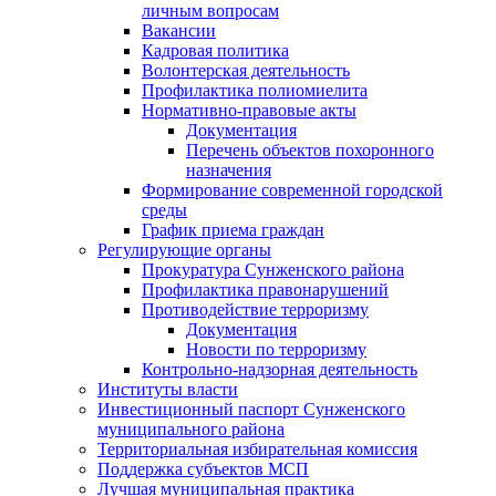
личным вопросам
Вакансии
Кадровая политика
Волонтерская деятельность
Профилактика полиомиелита
Нормативно-правовые акты
Документация
Перечень объектов похоронного
назначения
Формирование современной городской
среды
График приема граждан
Регулирующие органы
Прокуратура Сунженского района
Профилактика правонарушений
Противодействие терроризму
Документация
Новости по терроризму
Контрольно-надзорная деятельность
Институты власти
Инвестиционный паспорт Сунженского
муниципального района
Территориальная избирательная комиссия
Поддержка субъектов МСП
Лучшая муниципальная практика